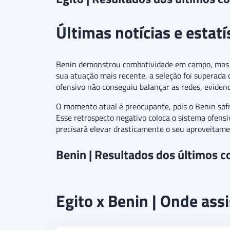
Últimas notícias e estatí
Benin demonstrou combatividade em campo, mas o 
sua atuação mais recente, a seleção foi superada 
ofensivo não conseguiu balançar as redes, evidenci
O momento atual é preocupante, pois o Benin sof
Esse retrospecto negativo coloca o sistema ofensiv
precisará elevar drasticamente o seu aproveitame
Benin | Resultados dos últimos c
Egito x Benin | Onde assi