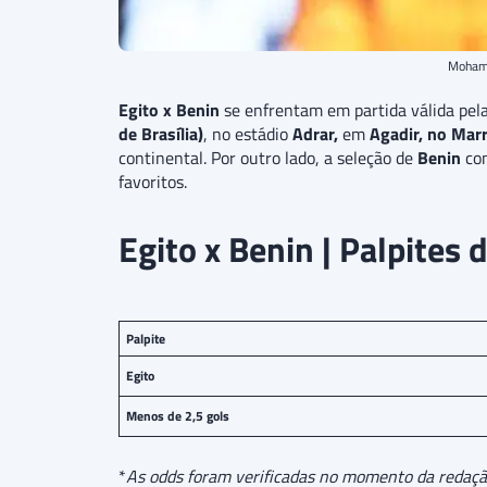
Mohame
Egito x Benin
se enfrentam em partida válida pel
de Brasília)
, no estádio
Adrar,
em
Agadir, no Mar
continental. Por outro lado, a seleção de
Benin
con
favoritos.
Egito x Benin | Palpites 
Palpite
Egito
Menos de 2,5 gols
*
As odds foram verificadas no momento da redação 