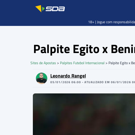
18+ | Jogue com responsabilida
Palpite Egito x Be
Sites de Apostas
>
Palpites Futebol Internacional
>
Palpite Egito x 
Leonardo Rangel
05/01/2026 06:00 - ATUALIZADO EM 06/01/2026 0