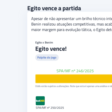
Egito vence a partida
Apesar de não apresentar um brilho técnico inte
Benin realizou atuações competitivas, mas acab
maior margem para evolução tática, o Egito det
Egito x Benim
Egito vence!
Palpite do jogo
Betano
SPA/MF nº 246/2025
Odds estão sujeitos a alterações. Note que esta é apenas uma análise e não
SPA/MF nº 250/2025