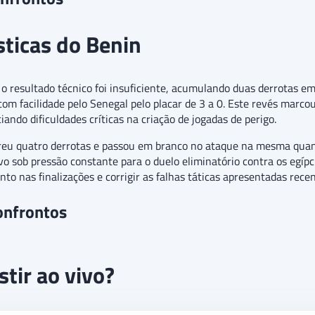
sticas do Benin
resultado técnico foi insuficiente, acumulando duas derrotas em 
com facilidade pelo Senegal pelo placar de 3 a 0. Este revés marc
ando dificuldades críticas na criação de jogadas de perigo.
reu quatro derrotas e passou em branco no ataque na mesma quant
o sob pressão constante para o duelo eliminatório contra os egípcio
nto nas finalizações e corrigir as falhas táticas apresentadas re
onfrontos
stir ao vivo?