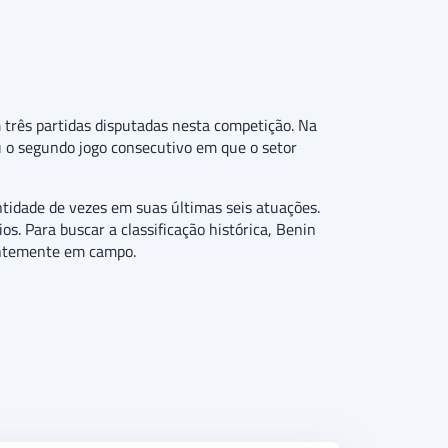
três partidas disputadas nesta competição. Na
ou o segundo jogo consecutivo em que o setor
idade de vezes em suas últimas seis atuações.
s. Para buscar a classificação histórica, Benin
centemente em campo.