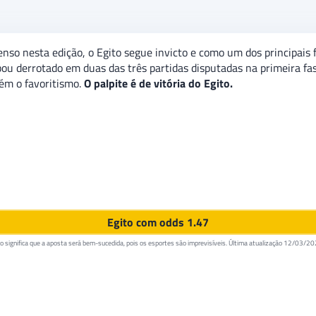
nso nesta edição, o Egito segue invicto e como um dos principais fa
ou derrotado em duas das três partidas disputadas na primeira fas
ém o favoritismo.
O palpite é de vitória do Egito.
Egito com odds 1.47
 significa que a aposta será bem-sucedida, pois os esportes são imprevisíveis. Última atualização
12/03/20