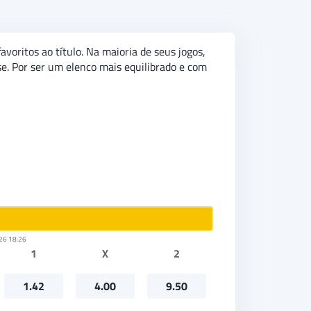
voritos ao título. Na maioria de seus jogos,
e. Por ser um elenco mais equilibrado e com
26 18:26
1
X
2
1.42
4.00
9.50