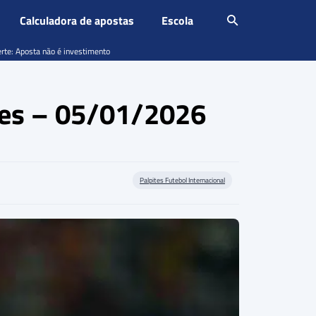
Calculadora de apostas
Escola
erte: Aposta não é investimento
ções – 05/01/2026
Palpites Futebol Internacional