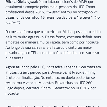
Michal Oleksiejczuk
é um lutador polonês de MMA que
atualmente compete pelos meio-pesados do UFC. Como
profissional desde 2016,
“Hussar”
entrou no octógono 21
vezes, onde derrotou 16 rivais, perdeu para 4 e teve 1
“no
contest”
.
Da mesma forma que o americano, Michal possui um estilo
de luta muito agressivo. Dessa forma, costuma definir seus
embates de maneira muito rápida, bem como por nocaute.
Ao longo de sua carreira, ele faturou o cinturão meio-
pesado vago do TFL, como também defendeu com sucesso
duas vezes.
Agora atuando pelo UFC,
Lord
sofreu apenas 2 derrotas em
7 lutas. Assim, perdeu para Ovince Saint Preux e Jimmy
Crute por finalização. No entanto, no duelo posterior se
recuperou e venceu Modestas Bukauskas no UFC 260.
Logo depois, derrotou Shamil Gamzatov no UFC 267 por
nocaute.