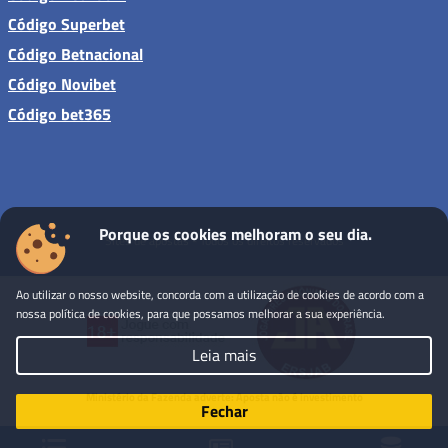
Código Superbet
Código Betnacional
Código Novibet
Código bet365
Porque os cookies melhoram o seu dia.
Sites de apostas - Todos os direitos reservados
Ao utilizar o nosso website, concorda com a utilização de cookies de acordo com a
nossa política de cookies, para que possamos melhorar a sua experiência.
Leia mais
Ministério da Fazenda adverte: Aposta não é investimento
Fechar