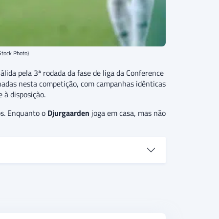
Stock Photo)
válida pela 3ª rodada da fase de liga da Conference
onadas nesta competição, com campanhas idênticas
 à disposição.
os. Enquanto o
Djurgaarden
joga em casa, mas não
rden perdeu 3 vezes nos últimos 4 jogos.
is forte tecnicamente. Além disso, há a