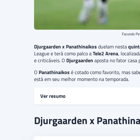
Facundo Pel
Djurgaarden x Panathinaikos
duelam nesta
quint
League e terá como palco a
Tele2 Arena
, localiza
e criticáveis. O
Djurgaarden
aposta no fator casa 
O
Panathinaikos
é cotado como favorito, mas sab
está em seu melhor momento na temporada.
Ver resumo
Djurgaarden e Panathinaikos se enfrentam pela
Djurgaarden x Panathinai
Enquanto o Panathinaikos não perdeu em seus 
expectativa de que a partida não tenha mais de 