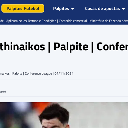
Palpites Futebol
Palpites
Casas de apostas
de | Aplicam-se os Termos e Condições | Conteúdo comercial | Ministério da Fazenda adv
hinaikos | Palpite | Confe
inaikos | Palpite | Conference League | 07/11/2024
2:00