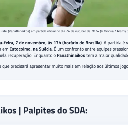
listri (Panathinaikos) em partida oficial no dia 24 de outubro de 2024 (© Xinhua / Alamy 
a-feira, 7 de novembro, às 17h (horário de Brasília)
. A partida é 
da em
Estocolmo, na Suécia
. É um confronto entre equipes pressi
pela recuperação. Enquanto o
Panathinaikos
tem a maior qualidade
e que precisará apresentar muito mais em relação aos últimos jog
 3ª rodada da fase de liga da Conference League 24/25. O Djurgaa
kos | Palpites do SDA:
últimos 2 jogos.
O palpite é
de vitória do Panathinaikos, sendo ma
dois gols, indicando uma aposta de “abaixo de 2,5 gols” no jogo.