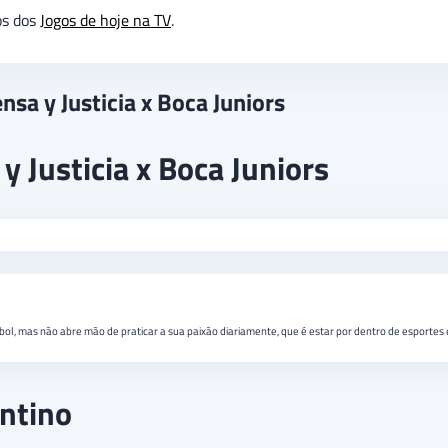
os dos
Jogos de hoje na TV
.
nsa y Justicia x Boca Juniors
y Justicia x Boca Juniors
bol, mas não abre mão de praticar a sua paixão diariamente, que é estar por dentro de esportes 
entino