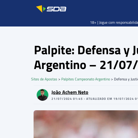
18+ | Jogue com responsabilida
Palpite: Defensa y 
Argentino – 21/07
Sites de Apostas
>
Palpites Campeonato Argentino
>
Defensa y Justi
João Achem Neto
21/07/2024 01:45 - ATUALIZADO EM 19/07/2024 0