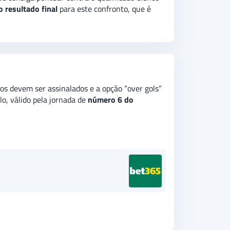
 resultado final
para este confronto, que é
s devem ser assinalados e a opção “over gols”
o, válido pela jornada de
número 6 do