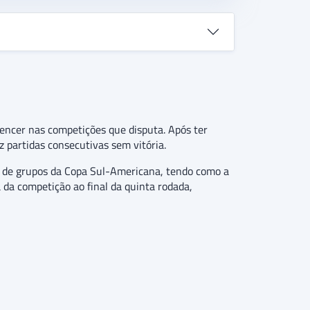
encer nas competições que disputa. Após ter
 partidas consecutivas sem vitória.
se de grupos da Copa Sul-Americana, tendo como a
 da competição ao final da quinta rodada,