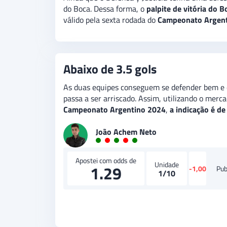
do Boca. Dessa forma, o
palpite de vitória do B
válido pela sexta rodada do
Campeonato Argen
Abaixo de 3.5 gols
As duas equipes conseguem se defender bem e o
passa a ser arriscado. Assim, utilizando o merc
Campeonato Argentino 2024
,
a indicação é de
João Achem Neto
Apostei com odds de
Unidade
1.29
-1,00
Pub
1/10