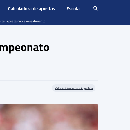
Calculadora de apostas
Escola
erte: Aposta não é investimento
Campeonato
Palpites Campeonato Argentino