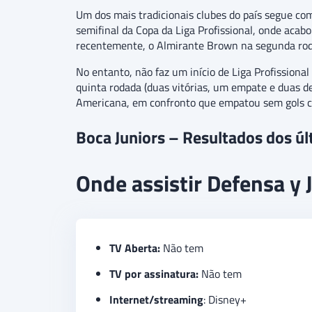
Um dos mais tradicionais clubes do país segue co
semifinal da Copa da Liga Profissional, onde acab
recentemente, o Almirante Brown na segunda rod
No entanto, não faz um início de Liga Profissiona
quinta rodada (duas vitórias, um empate e duas d
Americana, em confronto que empatou sem gols co
Boca Juniors – Resultados dos ú
Onde assistir Defensa y J
TV Aberta:
Não tem
TV por assinatura:
Não tem
Internet/streaming
: Disney+