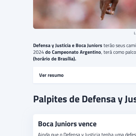
L
Defensa y Justicia e Boca Juniors
terão seus cami
2024
do Campeonato Argentino
, terá como palc
(horário de Brasília).
Ver resumo
Defensa y Justicia e Boca Juniors
se enfrentam
Palpites de Defensa y Jus
Justicia busca seu primeiro triunfo na competi
fim da 5ª rodada.
Além disso, há a expectativa 
Boca Juniors vence
Ainda que o Defensa y Justicia tenha uma defes