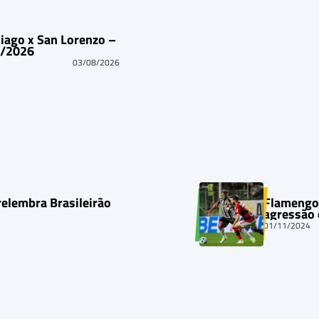
tiago x San Lorenzo –
8/2026
03/08/2026
relembra Brasileirão
Flamengo 
agressão
01/11/2024