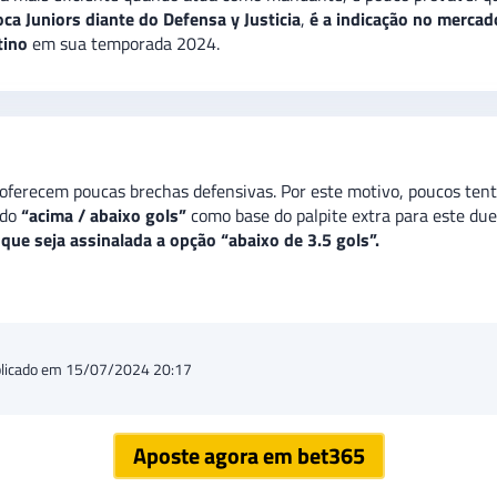
oca Juniors diante do Defensa y Justicia
,
é a indicação no mercado
tino
em sua temporada 2024.
ferecem poucas brechas defensivas. Por este motivo, poucos tento
ado
“acima / abaixo gols”
como base do palpite extra para este duel
 que seja assinalada a opção “abaixo de 3.5 gols”.
licado em 15/07/2024 20:17
Aposte agora em bet365