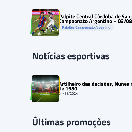
Palpite Central Córdoba de San
Campeonato Argentino – 03/0
Palpites Campeonato Argentino
Notícias esportivas
Artilheiro das decisões, Nunes 
de 1980
01/11/2024
Últimas promoções