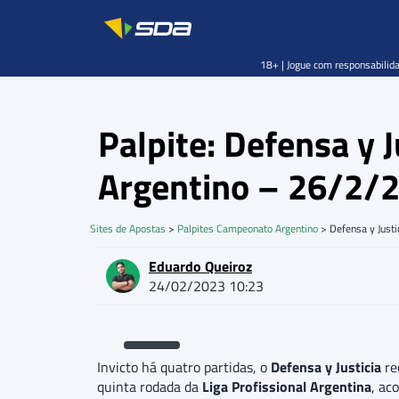
18+ | Jogue com responsabilida
Palpite: Defensa y 
Argentino – 26/2/
Sites de Apostas
>
Palpites Campeonato Argentino
>
Defensa y Justi
Eduardo Queiroz
24/02/2023 10:23
Invicto há quatro partidas, o
Defensa y Justicia
re
quinta rodada da
Liga Profissional Argentina
, ac