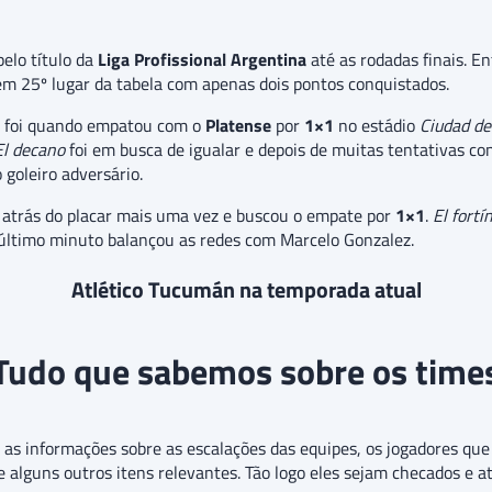
elo título da
Liga Profissional Argentina
até as rodadas finais. E
em 25º lugar da tabela com apenas dois pontos conquistados.
o foi quando empatou com o
Platense
por
1×1
no estádio
Ciudad de
El decano
foi em busca de igualar e depois de muitas tentativas co
goleiro adversário.
u atrás do placar mais uma vez e buscou o empate por
1×1
.
El fortí
último minuto balançou as redes com Marcelo Gonzalez.
Atlético Tucumán na temporada atual
Tudo que sabemos sobre os time
o as informações sobre as escalações das equipes, os jogadores q
 e alguns outros itens relevantes. Tão logo eles sejam checados e a