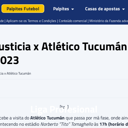
Palpites Futebol
Palpites
Casas de apostas
de | Aplicam-se os Termos e Condições | Conteúdo comercial | Ministério da Fazenda adv
Justicia x Atlético Tucum
2023
cia x Atlético Tucumán
Liga Profesional
[toc]
cebe a visita do
Atlético Tucumán
que passa por má fase, onde ain
ontecendo no estádio
Norberto “Tito” Tomaghello
às
17h (horário d