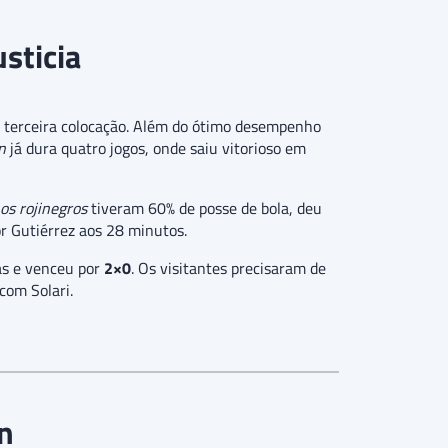
sticia
 terceira colocação. Além do ótimo desempenho
n
já dura quatro jogos, onde saiu vitorioso em
os rojinegros
tiveram 60% de posse de bola, deu
or Gutiérrez aos 28 minutos.
as e venceu por
2×0
. Os visitantes precisaram de
com Solari.
n