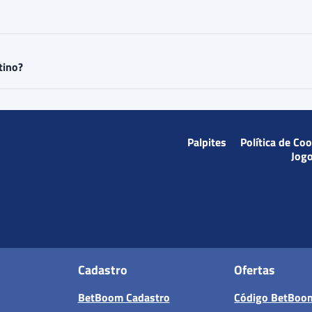
tino?
Palpites
Política de Co
Jog
Cadastro
Ofertas
BetBoom Cadastro
Código BetBoo