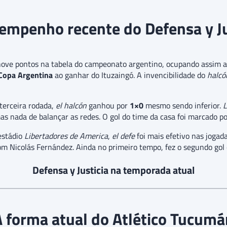
empenho recente do Defensa y Ju
ove pontos na tabela do campeonato argentino, ocupando assim a
Copa Argentina
ao ganhar do Ituzaingó. A invencibilidade do
halcó
terceira rodada,
el halcón
ganhou por
1×0
mesmo sendo inferior.
L
mas nada de balançar as redes. O gol do time da casa foi marcado p
estádio
Libertadores de America
,
el defe
foi mais efetivo nas jogad
om Nicolás Fernández. Ainda no primeiro tempo, fez o segundo gol 
Defensa y Justicia na temporada atual
A forma atual do Atlético Tucumá