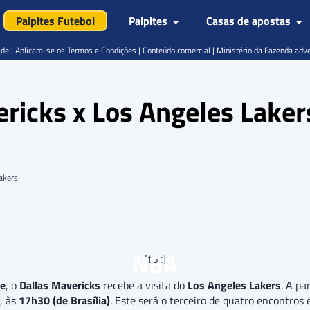
Palpites Futebol
Palpites
Casas de apostas
de | Aplicam-se os Termos e Condições | Conteúdo comercial | Ministério da Fazenda adv
ericks x Los Angeles Lake
akers
NBA
[toc]
te
, o
Dallas Mavericks
recebe a visita do
Los Angeles Lakers
. A pa
, às
17h30 (de Brasília)
. Este será o terceiro de quatro encontros