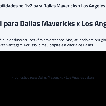
ilidades no 1×2 para Dallas Mavericks x Los Angeles
al para Dallas Mavericks x Los An
já que as duas equipes vêm em ascensão. Mas, atuando em seu gin
rta vantagem. Por isso, o meu palpite é a vitória de Dallas!
Prognóstico para Dallas Mavericks x Los Angeles Lakers