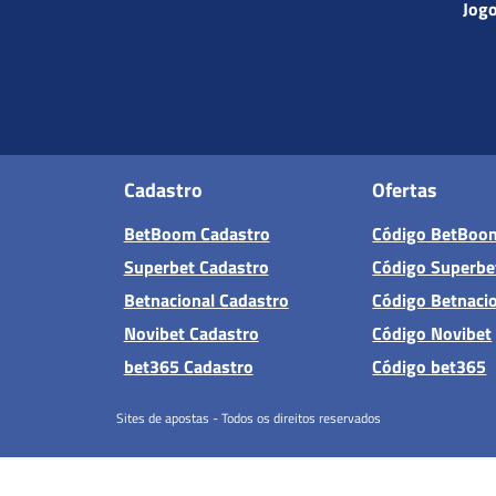
Jog
Cadastro
Ofertas
BetBoom Cadastro
Código BetBoo
Superbet Cadastro
Código Superbe
Betnacional Cadastro
Código Betnaci
Novibet Cadastro
Código Novibet
bet365 Cadastro
Código bet365
Sites de apostas - Todos os direitos reservados