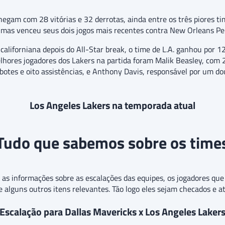
egam com 28 vitórias e 32 derrotas, ainda entre os três piores ti
s, mas venceu seus dois jogos mais recentes contra New Orleans P
 californiana depois do All-Star break, o time de L.A. ganhou por
hores jogadores dos Lakers na partida foram Malik Beasley, com 25
otes e oito assistências, e Anthony Davis, responsável por um do
Los Angeles Lakers na temporada atual
Tudo que sabemos sobre os time
o as informações sobre as escalações das equipes, os jogadores q
 e alguns outros itens relevantes. Tão logo eles sejam checados e a
Escalação para Dallas Mavericks x Los Angeles Laker