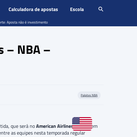
Calculadora de apostas
Escola
erte: Aposta não é investimento
rs – NBA –
Palpites NBA
rtida, que será no
American Airlines Center
, em
 entre as equipes nesta temporada regular