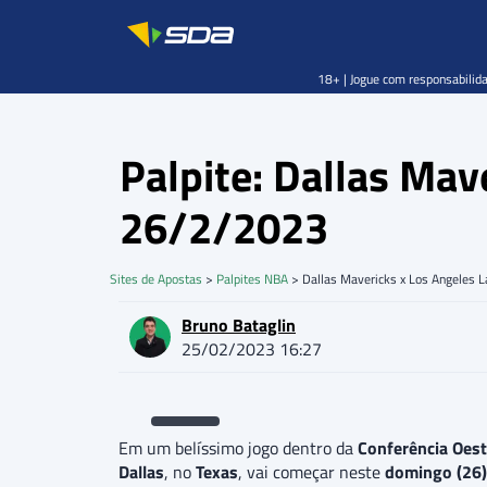
18+ | Jogue com responsabilida
Palpite: Dallas Mav
26/2/2023
Sites de Apostas
>
Palpites NBA
>
Dallas Mavericks x Los Angeles L
Bruno Bataglin
25/02/2023 16:27
Em um belíssimo jogo dentro da
Conferência Oes
Dallas
, no
Texas
, vai começar neste
domingo (26)