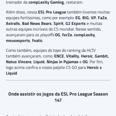
treinador da
compLexity Gaming
, restaram.
Além disso, nessa
ESL Pro League
também tivemos muitas
equipes fortíssimas, como por exemplo:
EG
,
BIG
,
VP
,
FaZe
,
Astralis
,
Bad News Bears
,
Spirit
,
G2 Esports
e muitas
outras equipes incríveis do CS mundial. Nesse sentido,
avançaram para os
playoffs
OG
,
forZe
,
compLexity
,
mousesports
,
fnatic
.
Como também, equipes do topo do ranking da HLTV
também avançaram, como:
ENCE
,
Vitality
,
Heroic
,
Gambit,
Natus Vincere
,
Liquid
,
Ninjas in Pyjamas
e
OG
. Por fim,
logo acima confira o nosso palpite CS GO para
Heroic x
Liquid
.
Onde assistir os jogos da ESL Pro League Season
14?