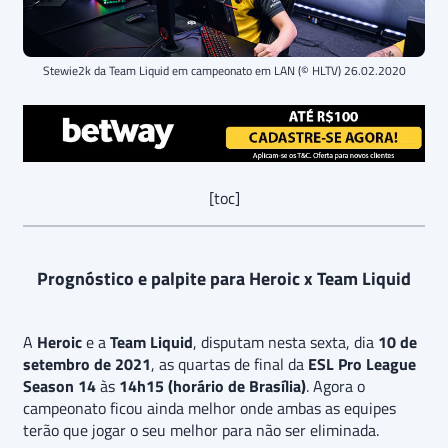
Stewie2k da Team Liquid em campeonato em LAN (© HLTV) 26.02.2020
[toc]
Prognóstico e palpite para Heroic x Team Liquid
A
Heroic
e a
Team Liquid
, disputam nesta sexta, dia
10 de
setembro de 2021
, as quartas de final da
ESL Pro League
Season 14
às
14h15 (horário de Brasília)
. Agora o
campeonato ficou ainda melhor onde ambas as equipes
terão que jogar o seu melhor para não ser eliminada.