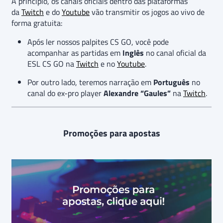
A princípio, os canais oficiais dentro das plataformas
da
Twitch
e do
Youtube
vão transmitir os jogos ao vivo de
forma gratuita:
Após ler nossos palpites CS GO, você pode
acompanhar as partidas em
Inglês
no canal oficial da
ESL CS GO na
Twitch
e no
Youtube
.
Por outro lado, teremos narração em
Português
no
canal do ex-pro player
Alexandre “Gaules”
na
Twitch
.
Promoções para apostas