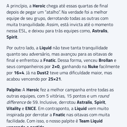
A princípio, a
Heroic
chega até essas quartas de final
depois de pegar um “atalho”. Na verdade foi a melhor
equipe de seu grupo, derrotando todas as outras com
muita tranquilidade. Assim, está invicta até o momento
nessa ESL, e deixou para trás equipes como,
Astralis
,
Spirit
.
Por outro lado, a
Liquid
não teve tanta tranquilidade
quanto seu adversário, mas avançou para as oitavas de
final e enfrentou a
Fnatic
. Dessa forma, venceu
Brollan
e
seus companheiros por
2×0
, ganhando na
Nuke
facilmente
por
16×4
. Já na
Dust2
teve uma dificuldade maior, mas
acabou vencendo por
25×21
.
Palpite:
A
Heroic
fez a melhor campanha entre todas as
outras equipes, com 5 vitórias, 15 pontos e um
round
difference
de 59. Inclusive, derrotou
Astralis
,
Spirit
,
Vitality
e
ENCE
. Em contraponto, a
Liquid
vem muito
inspirada por derrotar a
Fnatic
nas oitavas com muita
facilidade. Com isso, o nosso palpite é
Team Liquid
vencendo a partida.