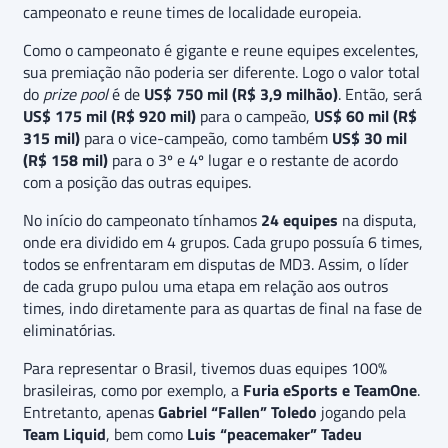
campeonato e reune times de localidade europeia.
Como o campeonato é gigante e reune equipes excelentes,
sua premiação não poderia ser diferente. Logo o valor total
do
prize pool
é de
US$ 750 mil (R$ 3,9 milhão)
. Então, será
US$ 175 mil (R$ 920 mil)
para o campeão,
US$ 60 mil (R$
315 mil)
para o vice-campeão, como também
US$ 30 mil
(R$ 158 mil)
para o 3º e 4º lugar e o restante de acordo
com a posição das outras equipes.
No início do campeonato tínhamos
24 equipes
na disputa,
onde era dividido em 4 grupos. Cada grupo possuía 6 times,
todos se enfrentaram em disputas de MD3. Assim, o líder
de cada grupo pulou uma etapa em relação aos outros
times, indo diretamente para as quartas de final na fase de
eliminatórias.
Para representar o Brasil, tivemos duas equipes 100%
brasileiras, como por exemplo, a
Furia eSports e TeamOne
.
Entretanto, apenas
Gabriel “Fallen” Toledo
jogando pela
Team Liquid
, bem como
Luis “peacemaker” Tadeu