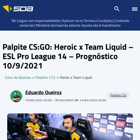
18+ | Jogue com responsabilidade | Aplicam-se os Termos e Condições | Conteúdo
comercial | Ministério da Fazenda adverte: Aposta não é investimento
Palpite CS:GO: Heroic x Team Liquid –
ESL Pro League 14 – Prognóstico
10/9/2021
Sites de Apostas
>
Palpites CS2
>
Heroic x Team Liquid
Eduardo Queiroz
Palpites CS2
10/09/2021 02:59 - ATUALIZADO EM 14/04/2022 02:59