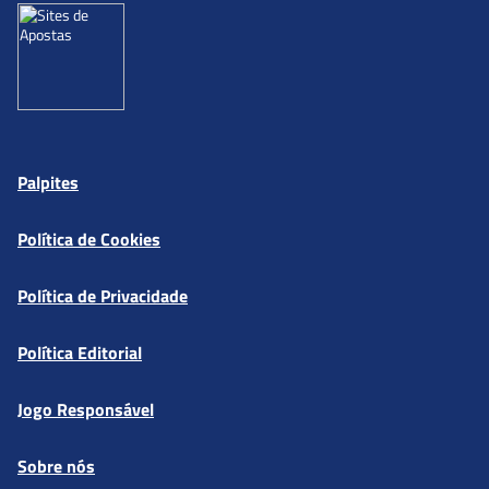
Palpites
Política de Cookies
Política de Privacidade
Política Editorial
Jogo Responsável
Sobre nós