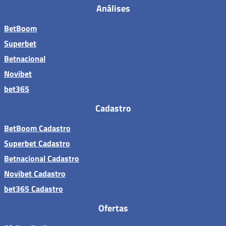
Análises
BetBoom
Superbet
Betnacional
Novibet
bet365
Cadastro
BetBoom Cadastro
Superbet Cadastro
Betnacional Cadastro
Novibet Cadastro
bet365 Cadastro
Ofertas