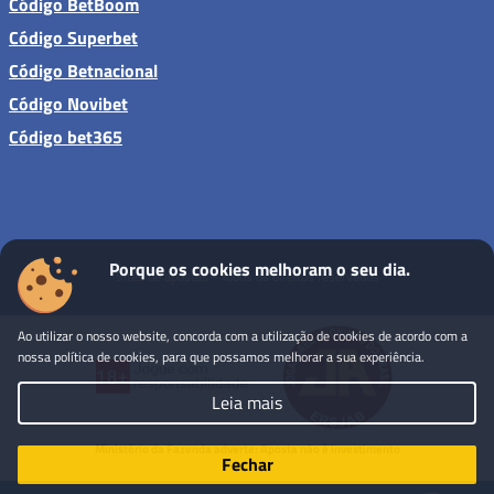
Código BetBoom
Código Superbet
Código Betnacional
Código Novibet
Código bet365
Porque os cookies melhoram o seu dia.
Sites de apostas - Todos os direitos reservados
Ao utilizar o nosso website, concorda com a utilização de cookies de acordo com a
nossa política de cookies, para que possamos melhorar a sua experiência.
Leia mais
Ministério da Fazenda adverte: Aposta não é investimento
Fechar