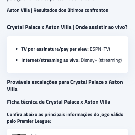
Aston Villa | Resultados dos últimos confrontos
Crystal Palace x Aston Villa | Onde assistir ao vivo?
TV por assinatura/pay per view:
ESPN (TV)
Internet/streaming ao vivo:
Disney+ (streaming)
Prováveis escalações para Crystal Palace x Aston
Villa
Ficha técnica de Crystal Palace x Aston Villa
Confira abaixo as principais informações do jogo válido
pelo Premier League: