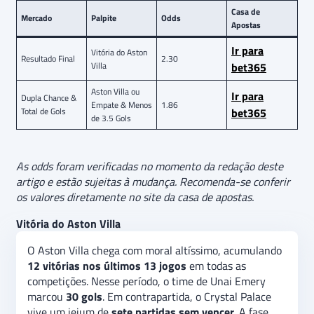
Casa de
Mercado
Palpite
Odds
Apostas
Ir para
Vitória do Aston
Resultado Final
2.30
Villa
bet365
Aston Villa ou
Ir para
Dupla Chance &
Empate & Menos
1.86
Total de Gols
bet365
de 3.5 Gols
As odds foram verificadas no momento da redação deste
artigo e estão sujeitas à mudança. Recomenda-se conferir
os valores diretamente no site da casa de apostas.
Vitória do Aston Villa
O Aston Villa chega com moral altíssimo, acumulando
12 vitórias nos últimos 13 jogos
em todas as
competições. Nesse período, o time de Unai Emery
marcou
30 gols
. Em contrapartida, o Crystal Palace
vive um jejum de
sete partidas sem vencer
. A fase