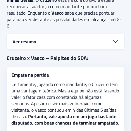
Minas Gerais.
O
Cruzeiro
está na cola do G-6 e espera
recuperar a sua força como mandante por um bom
resultado. Enquanto o
Vasco
sabe que precisa pontuar
para não ver distante as possibilidades em alcançar mo G-
6.
Ver resumo
Cruzeiro e Vasco se enfrentam pela 28ª rodada do
Cruzeiro x Vasco – Palpites do SDA:
Brasileirão 2024. O Cruzeiro não perde há 3 jogos,
mas vem de 2 empates seguidos. Enquanto o Vasco
Empate na partida
não vence há 3 jogos, tendo perdido por duas vezes
neste trecho.
O palpite é
de empate, apostando em
Certamente, jogando como mandante, o Cruzeiro tem
um jogo equilibrado. Além disso, há a expectativa de
uma vantagem teórica. Mas a equipe não está fazendo
que a partida não tenha mais de três gols, indicando
valer o fator casa com constância há algumas
uma aposta de “abaixo de 3,5 gols” no jogo.
semanas. Apesar de ser mais vulnerável como
visitante, o Vasco pontuou em 4 das últimas 5 saídas
de casa.
Portanto, vale aposta em um jogo bastante
disputado, com boas chances de terminar empatado.