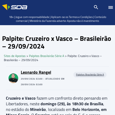
18+ | Jogue com responsabilidade | Aplicam-se os Termos e Condições | Conteúdo
comercial | Ministério da Fazenda adverte: Aposta não é investimento
Palpite: Cruzeiro x Vasco – Brasileirão
– 29/09/2024
Sites de Apostas
>
Palpites Brasileirão Série A
>
Palpite: Cruzeiro x Vasco –
Brasileirão – 29/09/2024
Leonardo Rangel
Palpites Brasileirão Série A
29/09/2024 02:00 - ATUALIZADO EM
28/09/2024 02:00
Cruzeiro e Vasco
fazem um confronto direto pensando em
Libertadores, neste
domingo (29), às 18h30 de Brasília
,
no estádio do
Mineirão
, localizado em
Belo Horizonte, em