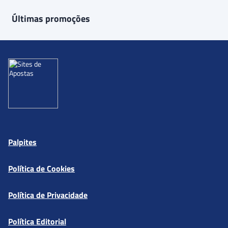
Últimas promoções
Palpites
Política de Cookies
Política de Privacidade
Política Editorial