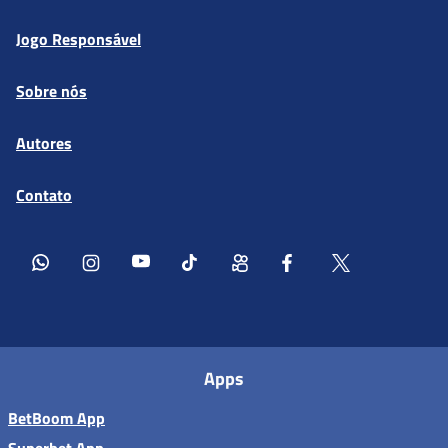
Jogo Responsável
Sobre nós
Autores
Contato
Apps
BetBoom App
Superbet App