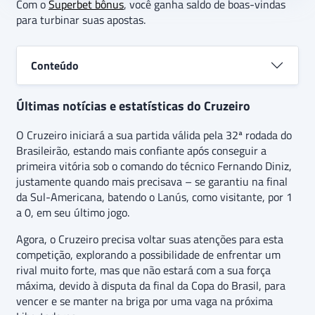
Com o
Superbet bônus
, você ganha saldo de boas-vindas
para turbinar suas apostas.
Conteúdo
Últimas notícias e estatísticas do Cruzeiro
O Cruzeiro iniciará a sua partida válida pela 32ª rodada do
Brasileirão, estando mais confiante após conseguir a
primeira vitória sob o comando do técnico Fernando Diniz,
justamente quando mais precisava – se garantiu na final
da Sul-Americana, batendo o Lanús, como visitante, por 1
a 0, em seu último jogo.
Agora, o Cruzeiro precisa voltar suas atenções para esta
competição, explorando a possibilidade de enfrentar um
rival muito forte, mas que não estará com a sua força
máxima, devido à disputa da final da Copa do Brasil, para
vencer e se manter na briga por uma vaga na próxima