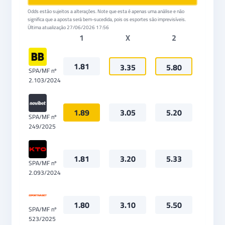
Odds estão sujeitos a alterações. Note que esta é apenas uma análise e não
significa que a aposta será bem-sucedida, pois os esportes são imprevisíveis.
Última atualização
27/06/2026 17:56
1
X
2
1.81
3.35
5.80
SPA/MF nº
2.103/2024
1.89
3.05
5.20
SPA/MF nº
249/2025
1.81
3.20
5.33
SPA/MF nº
2.093/2024
1.80
3.10
5.50
SPA/MF nº
523/2025