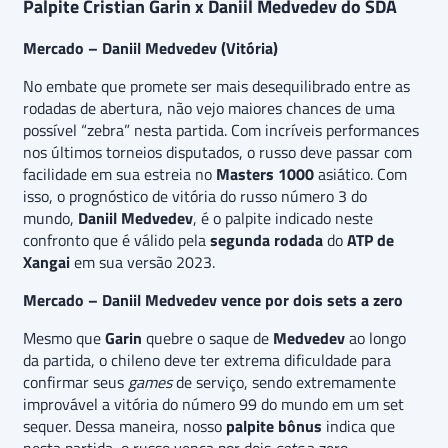
Palpite Cristian Garin x Daniil Medvedev do SDA
Mercado – Daniil Medvedev (Vitória)
No embate que promete ser mais desequilibrado entre as
rodadas de abertura, não vejo maiores chances de uma
possível “zebra” nesta partida. Com incríveis performances
nos últimos torneios disputados, o russo deve passar com
facilidade em sua estreia no
Masters 1000
asiático. Com
isso, o prognóstico de vitória do russo número 3 do
mundo,
Daniil Medvedev
,
é o palpite indicado neste
confronto que é válido pela
segunda rodada
do
ATP de
Xangai
em sua versão 2023.
Mercado – Daniil Medvedev vence por dois sets a zero
Mesmo que
Garin
quebre o saque de
Medvedev
ao longo
da partida, o chileno deve ter extrema dificuldade para
confirmar seus
games
de serviço, sendo extremamente
improvável a vitória do número 99 do mundo em um set
sequer. Dessa maneira, nosso
palpite bônus
indica que
nesta partida, o russo vença por dois
sets
a zero.