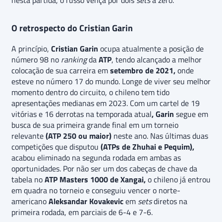
O retrospecto do Cristian Garin
A princípio,
Cristian Garin
ocupa atualmente a posição de
número 98 no
ranking
da
ATP
, tendo alcançado a melhor
colocação de sua carreira em
setembro de 2021,
onde
esteve no número 17 do mundo. Longe de viver seu melhor
momento dentro do circuito, o chileno tem tido
apresentações medianas em 2023. Com um cartel de 19
vitórias e 16 derrotas na temporada atual
, Garin
segue em
busca de sua primeira grande final em um torneio
relevante
(ATP 250 ou maior)
neste ano. Nas últimas duas
competições que disputou
(ATPs de Zhuhai e Pequim),
acabou eliminado na segunda rodada em ambas as
oportunidades. Por não ser um dos cabeças de chave da
tabela no
ATP Masters 1000 de Xangai,
o chileno já entrou
em quadra no torneio e conseguiu vencer o norte-
americano
Aleksandar Kovakevic
em
sets
diretos na
primeira rodada, em parciais de 6-4 e 7-6.