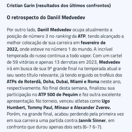
Cristian Garin (resultados dos últimos confrontos)
O retrospecto do Daniil Medvedev
Por outro lado,
Daniil Medvedev
ocupa atualmente a
posição de número 3 no
ranking
da
ATP
, tendo alcançado a
melhor colocação de sua carreira em
fevereiro de
2022,
onde esteve no número 1 do mundo. A incrível
temporada do russo continua a todo vapor. Com um cartel
de 59 vitórias e apenas 13 derrotas em 2023,
Medvedev
irá em busca de sua 9ª grande final na temporada atual e
seu sexto título relevante, já tendo erguido os troféus dos
ATPs de Roterdã, Doha, Dubai, Miami e Roma
neste ano,
respectivamente. No final desta semana, finalizou sua
participação no
ATP 500 de Pequim
e fez outra excelente
apresentação. No torneio, venceu atletas como
Ugo
Humbert, Tommy Paul, Minaur e Alexander Zverev.
Porém, na grande final, acabou perdendo pela primeira vez
em sua carreira uma partida contra
Jannik Sinner
, em
confronto que durou apenas dois sets (6-7 6-7).