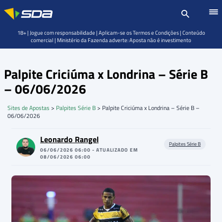
18+ | Jogue com responsabilidade | Aplicam-se os Termos e Condições | Conteúdo
comercial | Ministério da Fazenda adverte: Aposta não é investimento
Palpite Criciúma x Londrina – Série B
– 06/06/2026
Sites de Apostas
>
Palpites Série B
>
Palpite Criciúma x Londrina – Série B –
06/06/2026
Leonardo Rangel
Palpites Série B
06/06/2026 06:00 - ATUALIZADO EM
08/06/2026 06:00