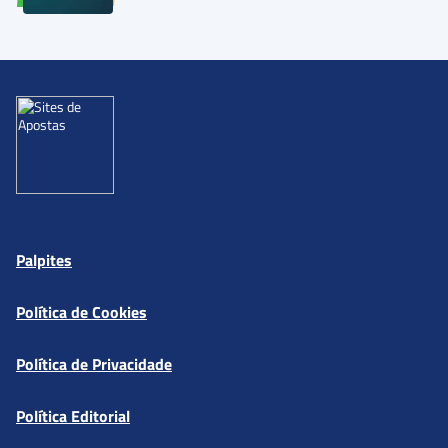
Palpites
Política de Cookies
Política de Privacidade
Política Editorial