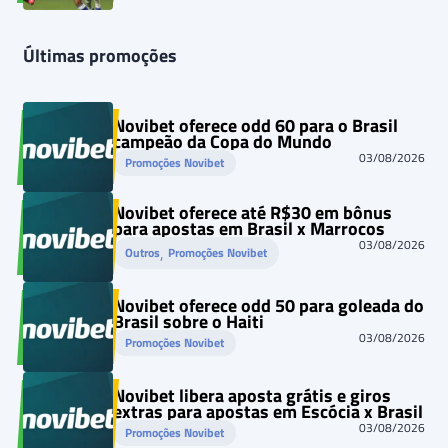
Últimas promoções
Novibet oferece odd 60 para o Brasil
campeão da Copa do Mundo
03/08/2026
Promoções Novibet
Novibet oferece até R$30 em bônus
para apostas em Brasil x Marrocos
03/08/2026
, 
Outros
Promoções Novibet
Novibet oferece odd 50 para goleada do
Brasil sobre o Haiti
03/08/2026
Promoções Novibet
Novibet libera aposta grátis e giros
extras para apostas em Escócia x Brasil
03/08/2026
Promoções Novibet