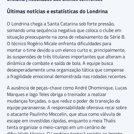
Últimas notícias e estatísticas do Londrina
O Londrina chega a Santa Catarina sob forte pressão,
somando uma sequência negativa que coloca o clube em
situação preocupante na zona de rebaixamento da Série B.
O técnico Rogério Micale enfrenta dificuldades para
montar o time devido a um elenco curto e, principalmente,
às suspensões de três titulares importantes que alteram a
dinâmica de combate e saída de bola. A equipe busca
desesperadamente uma organização tática que compense
a fragilidade emocional demonstrada nas rodadas recentes.
A ausência de peças-chave como André Dhominique, Lucas
Marques e Iago Teles obriga o treinador a realizar
mudanças forçadas, o que reduz o poder de transição da
equipe paranaense. A responsabilidade ofensiva recai sobre
o atacante Paulinho Moccelin, que atua como válvula de
escape em investidas rápidas, enquanto o meia Thalis
tenta organizar o meio-campo em um cenário de
dificuldade técnica. O Londrina tentará resistir ao ímpeto