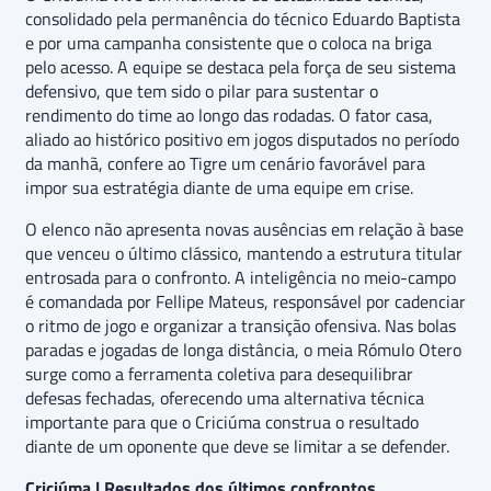
consolidado pela permanência do técnico Eduardo Baptista
e por uma campanha consistente que o coloca na briga
pelo acesso. A equipe se destaca pela força de seu sistema
defensivo, que tem sido o pilar para sustentar o
rendimento do time ao longo das rodadas. O fator casa,
aliado ao histórico positivo em jogos disputados no período
da manhã, confere ao Tigre um cenário favorável para
impor sua estratégia diante de uma equipe em crise.
O elenco não apresenta novas ausências em relação à base
que venceu o último clássico, mantendo a estrutura titular
entrosada para o confronto. A inteligência no meio-campo
é comandada por Fellipe Mateus, responsável por cadenciar
o ritmo de jogo e organizar a transição ofensiva. Nas bolas
paradas e jogadas de longa distância, o meia Rómulo Otero
surge como a ferramenta coletiva para desequilibrar
defesas fechadas, oferecendo uma alternativa técnica
importante para que o Criciúma construa o resultado
diante de um oponente que deve se limitar a se defender.
Criciúma | Resultados dos últimos confrontos