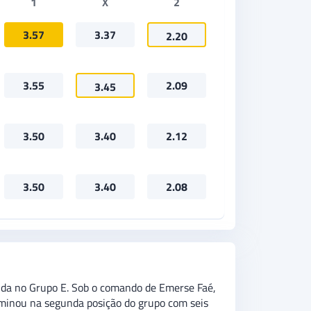
1
X
2
3.57
3.37
2.20
3.55
2.09
3.45
3.50
3.40
2.12
3.50
3.40
2.08
lida no Grupo E. Sob o comando de Emerse Faé,
rminou na segunda posição do grupo com seis