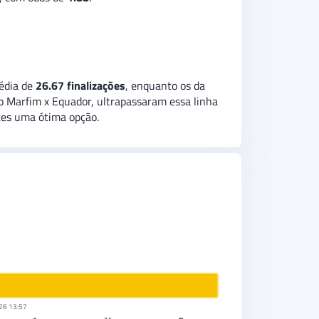
média de
26.67 finalizações
, enquanto os da
o Marfim x Equador, ultrapassaram essa linha
tes uma ótima opção.
26 13:57