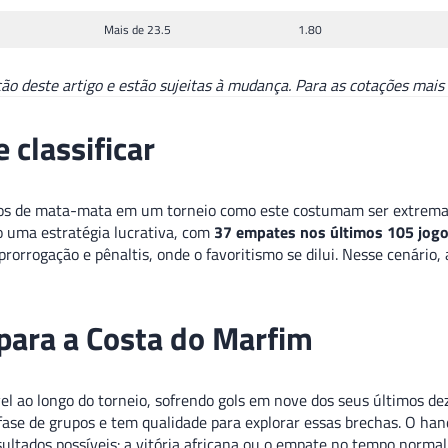
Mais de 23.5
1.80
 deste artigo e estão sujeitas à mudança. Para as cotações mais r
 classificar
ogos de mata-mata em um torneio como este costumam ser extremam
 uma estratégia lucrativa, com
37 empates nos últimos 105 jog
rorrogação e pênaltis, onde o favoritismo se dilui. Nesse cenário,
 para a Costa do Marfim
 ao longo do torneio, sofrendo gols em nove dos seus últimos dez 
fase de grupos e tem qualidade para explorar essas brechas. O han
esultados possíveis: a vitória africana ou o empate no tempo norma