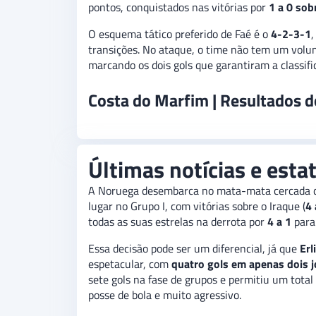
pontos, conquistados nas vitórias por
1 a 0 sob
O esquema tático preferido de Faé é o
4-2-3-1
,
transições. No ataque, o time não tem um volu
marcando os dois gols que garantiram a classifi
Costa do Marfim | Resultados d
Últimas notícias e esta
A Noruega desembarca no mata-mata cercada de 
lugar no Grupo I, com vitórias sobre o Iraque (
4 
todas as suas estrelas na derrota por
4 a 1
para 
Essa decisão pode ser um diferencial, já que
Erl
espetacular, com
quatro gols em apenas dois 
sete gols na fase de grupos e permitiu um total
posse de bola e muito agressivo.