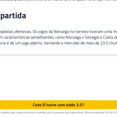
 partida
opostas ofensivas. Os jogos da Noruega no torneio tiveram uma 
om características semelhantes, como Noruega x Senegal e Costa d
ncia é de um jogo aberto, tornando o mercado de mais de 23.5 chu
Cote D’Ivoire com odds 3.57
 significa que a aposta será bem-sucedida, pois os esportes são imprevisíveis. Última atualização
30/06/20