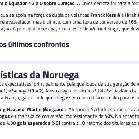
re o Equador
e
2 a 0 sobre Curaçao
. A única derrota foi para a f
 que se apoia na força da dupla de volantes
Franck Kessié
e
Ibrah
me avassalador, mas é clínico, com uma taxa de conversão de
16%
.
cação. A principal preocupação é a lesão de Wilfried Singo, que de
os últimos confrontos
tísticas da Noruega
expectativas, principalmente pela qualidade de sua geração de jo
a 1
) e Senegal (
3 a 2
). A estratégia do técnico Ståle Solbakken ch
a França, garantindo que chegassem com o físico em dia para as o
ing Haaland
,
Martin Ødegaard
e Alexander Sørloth estarão descan
jogos
e uma taxa de conversão impressionante de
40%
. No entanto
 de
4.30 gols esperados (xG)
contra si. O retorno dos titulares a