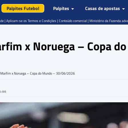
Palpites Futebol
Palpites
Casas de apostas
de | Aplicam-se os Termos e Condições | Conteúdo comercial | Ministério da Fazenda adv
arfim x Noruega – Copa d
o Marfim x Noruega – Copa do Mundo – 30/06/2026
6:00