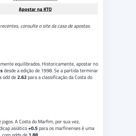
Apostar na KTO
ecentes, consulte o site da casa de apostas.
ente equilibrados. Historicamente, apostar no
os
desde a edição de 1998. Se a partida terminar
 a odd de
2.62
para a classificação da Costa do
jogos. A Costa do Marfim, por sua vez,
dicap asiático
+0.5
para os marfinenses é uma
l, com odds de
1.88
.