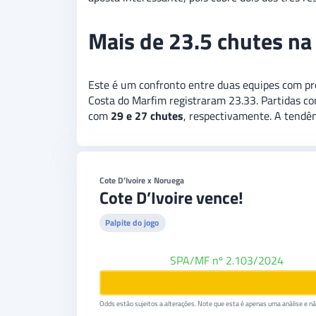
Mais de 23.5 chutes na
Este é um confronto entre duas equipes com pr
Costa do Marfim registraram 23.33. Partidas c
com
29 e 27 chutes
, respectivamente. A tendê
Cote D’Ivoire x Noruega
Cote D’Ivoire vence!
Palpite do jogo
BetBoom
SPA/MF nº 2.103/2024
Odds estão sujeitos a alterações. Note que esta é apenas uma análise e não