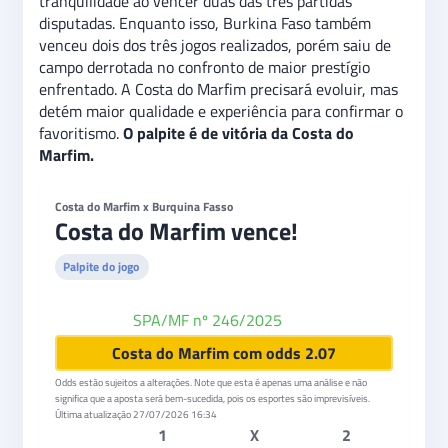
tranquilidade ao vencer duas das três partidas
disputadas. Enquanto isso, Burkina Faso também
venceu dois dos três jogos realizados, porém saiu de
campo derrotada no confronto de maior prestígio
enfrentado. A Costa do Marfim precisará evoluir, mas
detém maior qualidade e experiência para confirmar o
favoritismo.
O palpite é de vitória da Costa do
Marfim.
Costa do Marfim x Burquina Fasso
Costa do Marfim vence!
Palpite do jogo
SPA/MF nº 246/2025
Betano
Costa do Marfim com odds 2.07
Odds estão sujeitos a alterações. Note que esta é apenas uma análise e não
significa que a aposta será bem-sucedida, pois os esportes são imprevisíveis.
Última atualização
27/07/2026 16:34
1
X
2