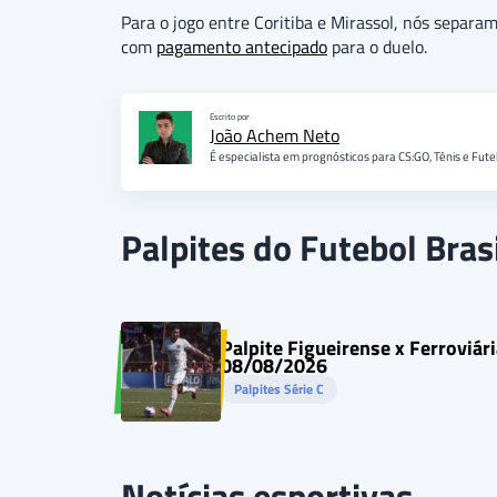
Para o jogo entre Coritiba e Mirassol, nós separ
com
pagamento antecipado
para o duelo.
Escrito por
João Achem Neto
É especialista em prognósticos para CS:GO, Tênis e Fute
Palpites do Futebol Brasi
Palpite Figueirense x Ferroviári
08/08/2026
Palpites Série C
Notícias esportivas