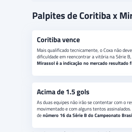
Coritiba e Mirassol
terão seus caminhos cruzad
Palpites de Coritiba x Mi
voltar a vencer contra o clube paulista.
O palpi
Couto Pereira.
Além disso, há a expectativa de 
Coritiba vence
Mais qualificado tecnicamente, o Coxa não deve 
dificuldade em reencontrar a vitória na Série B
Mirassol é a indicação no mercado resultado f
Acima de 1.5 gols
As duas equipes não irão se contentar com o res
movimentado e com alguns tentos assinalados.
de
número 16 da Série B do Campeonato Brasi