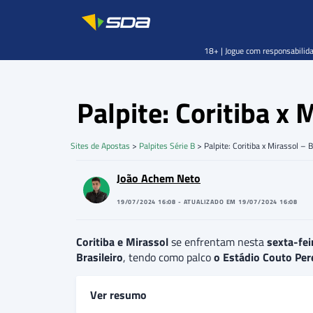
18+ | Jogue com responsabilida
Palpite: Coritiba x
Sites de Apostas
>
Palpites Série B
>
Palpite: Coritiba x Mirassol –
João Achem Neto
19/07/2024 16:08 - ATUALIZADO EM 19/07/2024 16:08
Coritiba e Mirassol
se enfrentam nesta
sexta-feir
Brasileiro
, tendo como palco
o Estádio Couto Per
Ver resumo