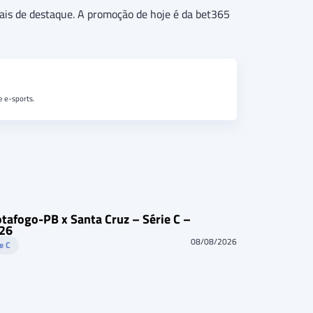
ais de destaque. A promoção de hoje é da bet365
e e-sports.
otafogo-PB x Santa Cruz – Série C –
26
08/08/2026
ie C