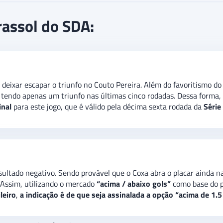
os em jogo válido pela décima sexta rodada da
Série B
do
Campeon
rassol do SDA:
te é
de
vitória do Coritiba
, que segue tendo um elenco qualificado 
alguns gols, indicando uma aposta extra de “
acima de 1.5 gols”
no
deixar escapar o triunfo no Couto Pereira. Além do favoritismo do
, tendo apenas um triunfo nas últimas cinco rodadas. Dessa forma,
inal
para este jogo, que é válido pela décima sexta rodada da
Série
ultado negativo. Sendo provável que o Coxa abra o placar ainda na
 Assim, utilizando o mercado
“acima / abaixo gols”
como base do pa
leiro
,
a indicação é de que seja assinalada a opção “acima de 1.5 