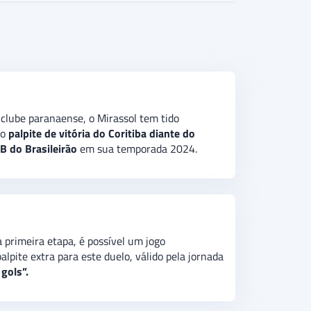
ato Brasileiro
. Em péssima fase, o Coxa tenta
tecnicamente e terá o apoio de sua torcida no
 jogo
 clube paranaense, o Mirassol tem tido
 o
palpite de vitória do Coritiba
diante do
 B do Brasileirão
em sua temporada 2024.
 primeira etapa, é possível um jogo
lpite extra para este duelo, válido pela jornada
gols”.