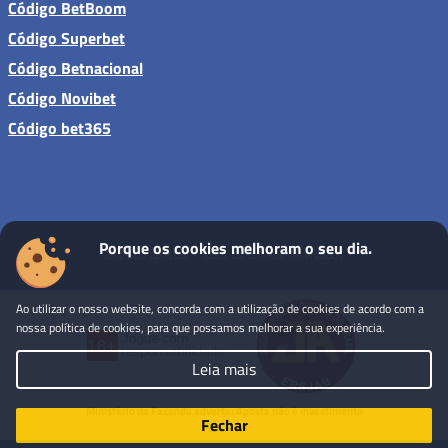
Código BetBoom
Código Superbet
Código Betnacional
Código Novibet
Código bet365
Porque os cookies melhoram o seu dia.
Sites de apostas - Todos os direitos reservados
Ao utilizar o nosso website, concorda com a utilização de cookies de acordo com a
nossa política de cookies, para que possamos melhorar a sua experiência.
Leia mais
Ministério da Fazenda adverte: Aposta não é investimento
Fechar