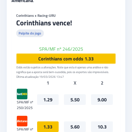
Americana
.
Corinthians x Racing-URU
Corinthians vence!
Palpite do jogo
SPA/MF nº 246/2025
Betano
Corinthians com odds 1.33
Odds estão sujeitos a alterações. Note que esta é apenas uma análise e não
significa que a aposta será bem-sucedida, pois os esportes são imprevisíveis.
Última atualização
19/03/2026 13:47
1
X
2
1.29
5.50
9.00
SPA/MF nº
250/2025
1.33
5.60
10.3
SPA/MF nº