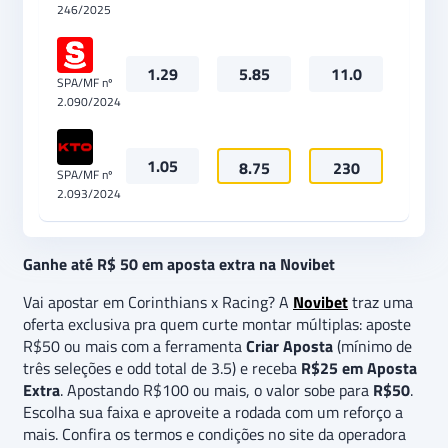
246/2025
1.29
5.85
11.0
SPA/MF nº
2.090/2024
1.05
8.75
230
SPA/MF nº
2.093/2024
Ganhe até R$ 50 em aposta extra na Novibet
Vai apostar em Corinthians x Racing? A
Novibet
traz uma
oferta exclusiva pra quem curte montar múltiplas: aposte
R$50 ou mais com a ferramenta
Criar Aposta
(mínimo de
três seleções e odd total de 3.5) e receba
R$25 em Aposta
Extra
. Apostando R$100 ou mais, o valor sobe para
R$50
.
Escolha sua faixa e aproveite a rodada com um reforço a
mais. Confira os termos e condições no site da operadora