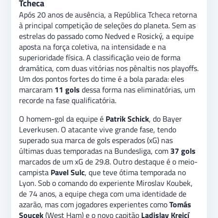
Tcheca
Após 20 anos de ausência, a República Tcheca retorna
à principal competição de seleções do planeta. Sem as
estrelas do passado como Nedved e Rosický, a equipe
aposta na força coletiva, na intensidade e na
superioridade física. A classificação veio de forma
dramática, com duas vitórias nos pênaltis nos playoffs.
Um dos pontos fortes do time é a bola parada: eles
marcaram
11 gols
dessa forma nas eliminatórias, um
recorde na fase qualificatória.
O homem-gol da equipe é
Patrik Schick
, do Bayer
Leverkusen. O atacante vive grande fase, tendo
superado sua marca de gols esperados (xG) nas
últimas duas temporadas na Bundesliga, com
37 gols
marcados de um xG de 29.8. Outro destaque é o meio-
campista
Pavel Sulc
, que teve ótima temporada no
Lyon. Sob o comando do experiente Miroslav Koubek,
de 74 anos, a equipe chega com uma identidade de
azarão, mas com jogadores experientes como
Tomás
Soucek
(West Ham) e o novo capitão
Ladislav Krejcí