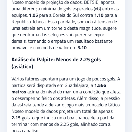
Nosso modelo de projeção de dados, BETSiE, aponta
uma diferença mínima de gols esperados (xG) entre as
equipes:
1.05
para a Coreia do Sul contra
1.10
para a
República Tcheca. Essa paridade, somada à tensão de
uma estreia em um torneio desta magnitude, sugere
que nenhuma das seleções vai querer se expor
demais, tornando o empate um resultado bastante
provável e com odds de valor em
3.10
.
Análise do Palpite: Menos de 2.25 gols
(asiático)
Vários fatores apontam para um jogo de poucos gols. A
partida será disputada em Guadalajara, a
1.566
metros
acima do nível do mar, uma condição que afeta
o desempenho físico dos atletas. Além disso, a pressão
da estreia tende a deixar o jogo mais truncado e tático.
Nosso modelo de dados projeta um total de apenas
2.15
gols, o que indica uma boa chance de a partida
terminar com menos de 2.25 gols, alinhado com a
nossa análise.