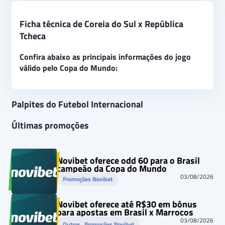
Ficha técnica de Coreia do Sul x República
Tcheca
Confira abaixo as principais informações do jogo
válido pelo Copa do Mundo:
Palpites do Futebol Internacional
Últimas promoções
Novibet oferece odd 60 para o Brasil
campeão da Copa do Mundo
03/08/2026
Promoções Novibet
Novibet oferece até R$30 em bônus
para apostas em Brasil x Marrocos
03/08/2026
, 
Outros
Promoções Novibet