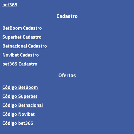
bet365
Cadastro
BetBoom Cadastro
Superbet Cadastro
Betnacional Cadastro
Novibet Cadastro
bet365 Cadastro
Ofertas
Código BetBoom
Código Superbet
Código Betnacional
Código Novibet
Código bet365