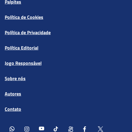
Palpites
Política de Cookies
Política de Privacidade
Política Editorial
Jogo Responsável
Sobre nós
Autores
Contato