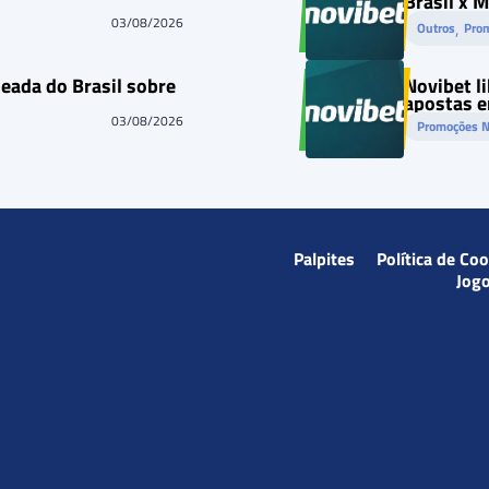
Brasil x 
03/08/2026
, 
Outros
Pro
leada do Brasil sobre
Novibet li
apostas e
03/08/2026
Promoções N
Palpites
Política de Co
Jog