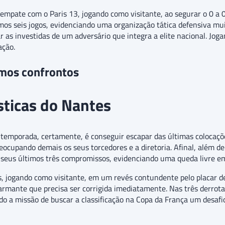
 empate com o Paris 13, jogando como visitante, ao segurar o 0 a 0
mos seis jogos, evidenciando uma organização tática defensiva muit
 as investidas de um adversário que integra a elite nacional. Jog
ação.
imos confrontos
ísticas do Nantes
 temporada, certamente, é conseguir escapar das últimas colocaçõe
eocupando demais os seus torcedores e a diretoria. Afinal, além de
seus últimos três compromissos, evidenciando uma queda livre em
s, jogando como visitante, em um revés contundente pelo placar de 
armante que precisa ser corrigida imediatamente. Nas três derrota
ndo a missão de buscar a classificação na Copa da França um desafi