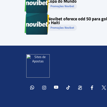
Copa do Mundo
Promoções Novibet
Novibet oferece odd 50 para go
o Haiti
Promoções Novibet