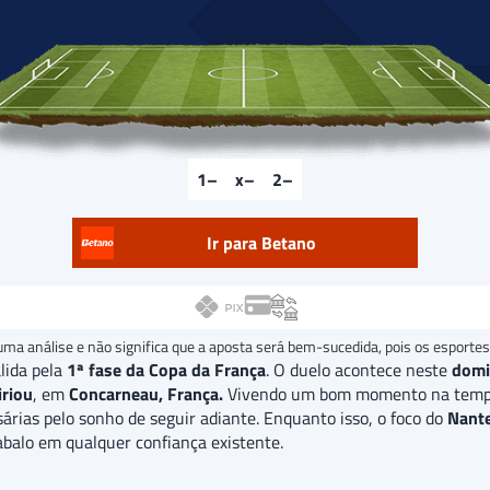
–
–
–
Ir para Betano
uma análise e não significa que a aposta será bem-sucedida, pois os esportes
lida pela
1ª fase da Copa da França
. O duelo acontece neste
domi
riou
, em
Concarneau, França.
Vivendo um bom momento na tempor
sárias pelo sonho de seguir adiante. Enquanto isso, o foco do
Nant
 abalo em qualquer confiança existente.