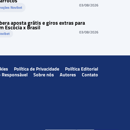
Marrocos
03/08/2026
moções Novibet
bera aposta grátis e giros extras para
m Escócia x Brasil
03/08/2026
ovibet
okies
Política de Privacidade
Política Editorial
o Responsável
Sobre nós
Autores
Contato