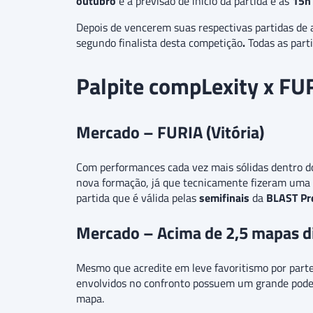
outubro
e a previsão de início da partida é às
15h 
Depois de vencerem suas respectivas partidas de 
segundo finalista desta competição
.
Todas as part
Palpite compLexity x FU
Mercado – FURIA (Vitória)
Com performances cada vez mais sólidas dentro dos
nova formação, já que tecnicamente fizeram uma 
partida que é válida pelas
semifinais
da
BLAST Pr
Mercado – Acima de 2,5 mapas di
Mesmo que acredite em leve favoritismo por parte 
envolvidos no confronto possuem um grande pode
mapa.