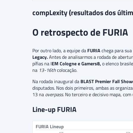
compLexity (resultados dos últi
O retrospecto de FURIA
Por outro lado, a equipe da
FURIA
chega para sua 
Legacy.
Antes de analisarmos a rodada de abertur
pífias na I
EM Cologne e Gamers8,
o elenco brasil
na
13-16th
colocação.
Na rodada inaugural da
BLAST Premier Fall Show
disputados. Nos dois primeiros, ambas as organiz
13 na
overpass.
No terceiro e decisivo mapa, com 
Line-up FURIA
FURIA Lineup