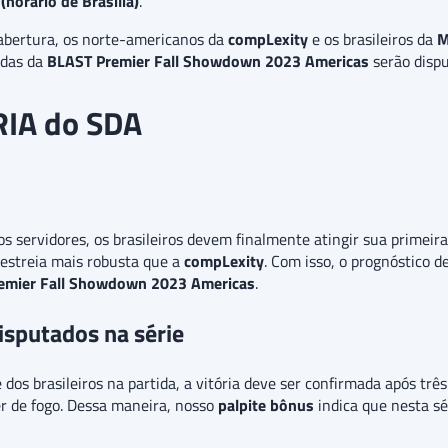
(horário de Brasília)
.
abertura, os norte-americanos da
compLexity
e os brasileiros da
M
idas da
BLAST Premier Fall Showdown 2023 Americas
serão dispu
RIA do SDA
 servidores, os brasileiros devem finalmente atingir sua primeir
estreia mais robusta que a
compLexity
. Com isso, o prognóstico d
emier Fall Showdown 2023 Americas
.
sputados na série
dos brasileiros na partida, a vitória deve ser confirmada após trê
r de fogo. Dessa maneira, nosso
palpite bônus
indica que nesta s