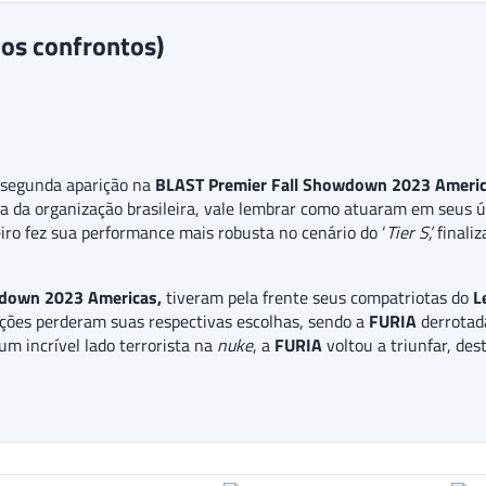
mos confrontos)
segunda aparição na
BLAST Premier Fall Showdown 2023 Ameri
a da organização brasileira, vale lembrar como atuaram em seus ú
eiro fez sua performance mais robusta no cenário do ‘
Tier S’,
finali
down 2023 Americas,
tiveram pela frente seus compatriotas do
L
ações perderam suas respectivas escolhas, sendo a
FURIA
derrotad
um incrível lado terrorista na
nuke
, a
FURIA
voltou a triunfar, des