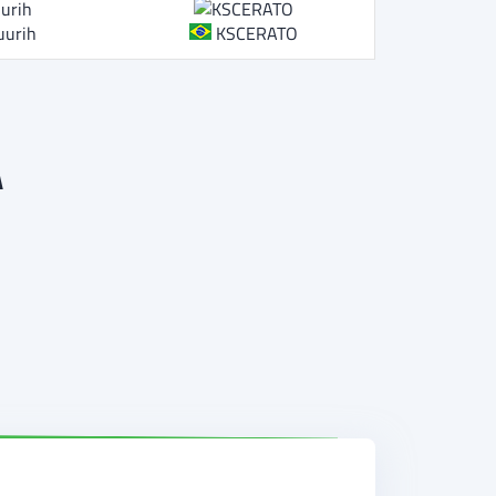
uurih
KSCERATO
A