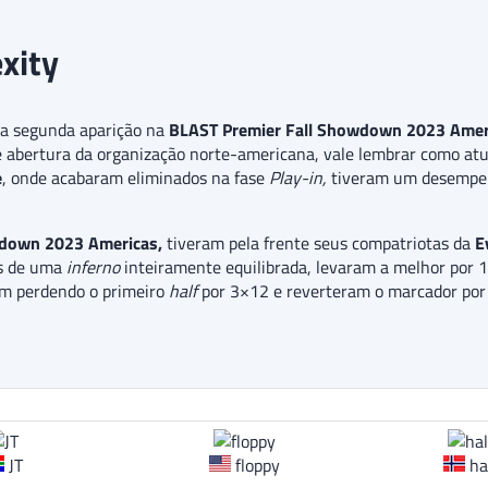
xity
a segunda aparição na
BLAST Premier Fall Showdown 2023 Amer
 abertura da organização norte-americana, vale lembrar como atu
e
, onde acabaram eliminados na fase
Play-in,
tiveram um desempen
down 2023 Americas,
tiveram pela frente seus compatriotas da
Ev
is de uma
inferno
inteiramente equilibrada, levaram a melhor por 
ram perdendo o primeiro
half
por 3×12 e reverteram o marcador por
JT
floppy
ha