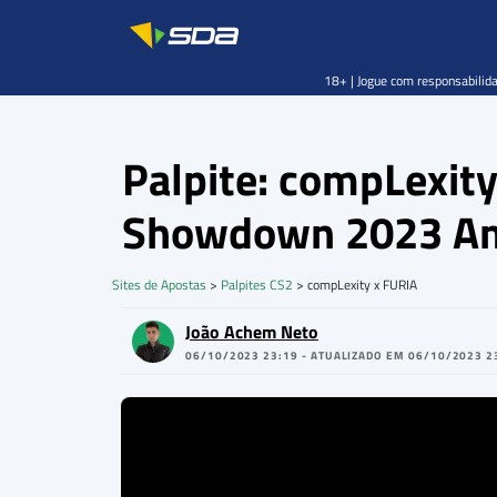
18+ | Jogue com responsabilida
Palpite: compLexit
Showdown 2023 Am
Sites de Apostas
>
Palpites CS2
>
compLexity x FURIA
João Achem Neto
06/10/2023 23:19 - ATUALIZADO EM 06/10/2023 2