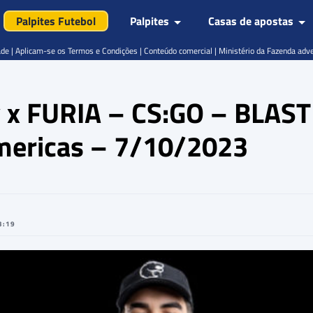
Palpites Futebol
Palpites
Casas de apostas
de | Aplicam-se os Termos e Condições | Conteúdo comercial | Ministério da Fazenda adv
y x FURIA – CS:GO – BLAST
ericas – 7/10/2023
3:19