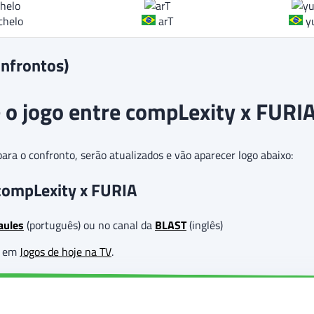
chelo
arT
y
onfrontos)
o jogo entre compLexity x FURI
ra o confronto, serão atualizados e vão aparecer logo abaixo:
 compLexity x FURIA
aules
(português) ou no canal da
BLAST
(inglês)
as em
Jogos de hoje na TV
.