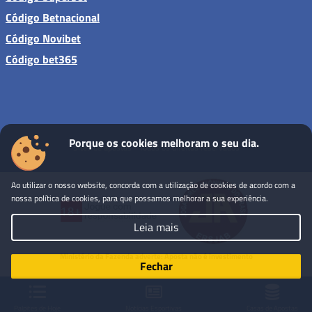
Código Betnacional
Código Novibet
Código bet365
Porque os cookies melhoram o seu dia.
Sites de apostas - Todos os direitos reservados
Ao utilizar o nosso website, concorda com a utilização de cookies de acordo com a
nossa política de cookies, para que possamos melhorar a sua experiência.
Leia mais
Ministério da Fazenda adverte: Aposta não é investimento
Fechar
Palpites de Hoje
Notícias Esportivas
Casas de Apostas