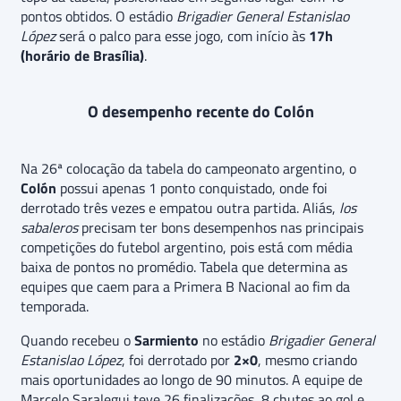
pontos obtidos. O estádio
Brigadier General Estanislao
López
será o palco para esse jogo, com início às
17h
(horário de Brasília)
.
O desempenho recente do Colón
Na 26ª colocação da tabela do campeonato argentino, o
Colón
possui apenas 1 ponto conquistado, onde foi
derrotado três vezes e empatou outra partida. Aliás,
los
sabaleros
precisam ter bons desempenhos nas principais
competições do futebol argentino, pois está com média
baixa de pontos no promédio. Tabela que determina as
equipes que caem para a Primera B Nacional ao fim da
temporada.
Quando recebeu o
Sarmiento
no estádio
Brigadier General
Estanislao López
, foi derrotado por
2×0
, mesmo criando
mais oportunidades ao longo de 90 minutos. A equipe de
Marcelo Saralegui teve 26 finalizações, 8 chutes ao gol e