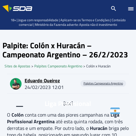
18+ | Jogue com responsabilidade | Aplicam-se os Termos e Condições | Conteúdo
comercial | Ministério da Fazenda adverte: Aposta não é investimento
Palpite: Colón x Huracán –
Campeonato Argentino – 26/2/2023
Sites de Apostas
>
Palpites Campeonato Argentino
>
Colón x Huracán
Eduardo Queiroz
Palpites Campeonato Argentino
24/02/2023 12:01
Liga Profesional
[toc]
O
Colón
conta com uma das piores campanhas na
Liga
Profissional Argentina
até esta quinta rodada, com três
derrotas e um empate. Por outro lado, o
Huracán
briga pelo
topo da tabela, posicionado em segundo lugar com 10