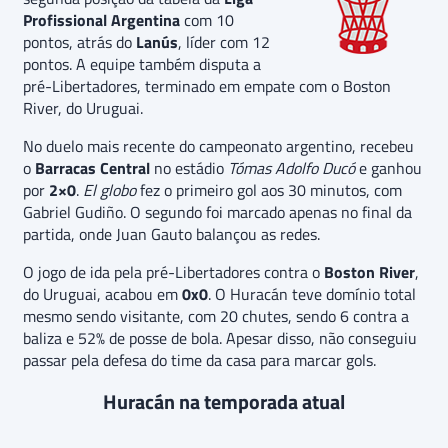
Profissional Argentina
com 10
pontos, atrás do
Lanús
, líder com 12
pontos. A equipe também disputa a
pré-Libertadores, terminado em empate com o Boston
River, do Uruguai.
No duelo mais recente do campeonato argentino, recebeu
o
Barracas Central
no estádio
Tómas Adolfo Ducó
e ganhou
por
2×0
.
El globo
fez o primeiro gol aos 30 minutos, com
Gabriel Gudiño. O segundo foi marcado apenas no final da
partida, onde Juan Gauto balançou as redes.
O jogo de ida pela pré-Libertadores contra o
Boston River
,
do Uruguai, acabou em
0x0
. O Huracán teve domínio total
mesmo sendo visitante, com 20 chutes, sendo 6 contra a
baliza e 52% de posse de bola. Apesar disso, não conseguiu
passar pela defesa do time da casa para marcar gols.
Huracán na temporada atual