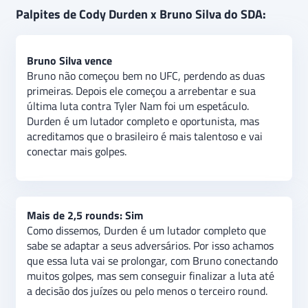
Cody Durden e Bruno Silva se enfrentam pela
Palpites de Cody Durden x Bruno Silva do SDA:
Flyweight em luta do card principal do UFC Fight
Night em Las Vegas neste sábado. O palpite é de
vitória de Bruno Silva e mais de 2,5 rounds nessa
Bruno Silva vence
batalha que promete ser muito interessante
Bruno não começou bem no UFC, perdendo as duas
primeiras. Depois ele começou a arrebentar e sua
última luta contra Tyler Nam foi um espetáculo.
Durden é um lutador completo e oportunista, mas
acreditamos que o brasileiro é mais talentoso e vai
conectar mais golpes.
Mais de 2,5 rounds: Sim
Como dissemos, Durden é um lutador completo que
sabe se adaptar a seus adversários. Por isso achamos
que essa luta vai se prolongar, com Bruno conectando
muitos golpes, mas sem conseguir finalizar a luta até
a decisão dos juízes ou pelo menos o terceiro round.