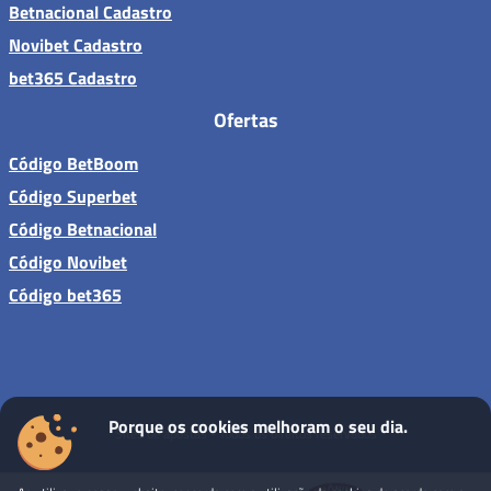
Betnacional Cadastro
Novibet Cadastro
bet365 Cadastro
Ofertas
Código BetBoom
Código Superbet
Código Betnacional
Código Novibet
Código bet365
Porque os cookies melhoram o seu dia.
Sites de apostas - Todos os direitos reservados