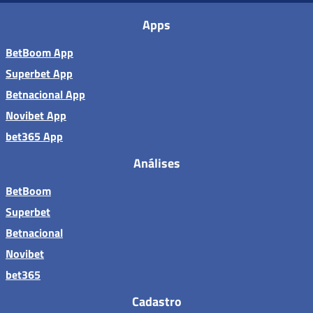
Apps
BetBoom App
Superbet App
Betnacional App
Novibet App
bet365 App
Análises
BetBoom
Superbet
Betnacional
Novibet
bet365
Cadastro