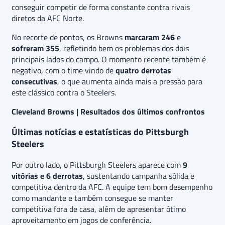
conseguir competir de forma constante contra rivais
diretos da AFC Norte.
No recorte de pontos, os Browns
marcaram 246
e
sofreram 355
, refletindo bem os problemas dos dois
principais lados do campo. O momento recente também é
negativo, com o time vindo de
quatro derrotas
consecutivas
, o que aumenta ainda mais a pressão para
este clássico contra o Steelers.
Cleveland Browns | Resultados dos últimos confrontos
Últimas notícias e estatísticas do Pittsburgh
Steelers
Por outro lado, o Pittsburgh Steelers aparece com
9
vitórias e 6 derrotas
, sustentando campanha sólida e
competitiva dentro da AFC. A equipe tem bom desempenho
como mandante e também consegue se manter
competitiva fora de casa, além de apresentar ótimo
aproveitamento em jogos de conferência.