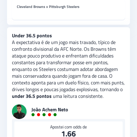
Cleveland Browns x Pittsburgh Steelers
Under 36.5 pontos
A expectativa é de um jogo mais travado, típico de
confronto divisional da AFC Norte. Os Browns têm
ataque pouco produtivo e enfrentam dificuldades
constantes para transformar posse em pontos,
enquanto os Steelers costumam adotar abordagem
mais conservadora quando jogam fora de casa. O
contexto aponta para um duelo físico, com mais punts,
drives longos e poucas jogadas explosivas, tornando o
under 36.5 pontos
uma leitura consistente.
João Achem Neto
Apostei com odds de
1.66