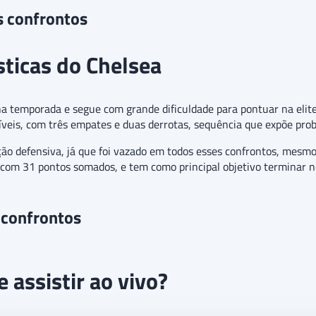
s confrontos
sticas do Chelsea
a temporada e segue com grande dificuldade para pontuar na elite 
íveis, com três empates e duas derrotas, sequência que expõe pro
ação defensiva, já que foi vazado em todos esses confrontos, mes
, com 31 pontos somados, e tem como principal objetivo terminar n
 confrontos
 assistir ao vivo?