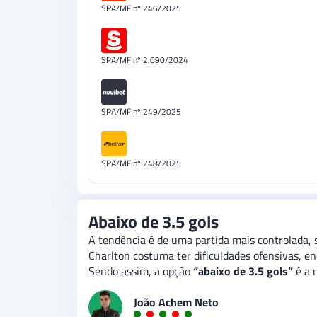
SPA/MF nº 246/2025
SPA/MF nº 2.090/2024
SPA/MF nº 249/2025
SPA/MF nº 248/2025
Abaixo de 3.5 gols
A tendência é de uma partida mais controlada, 
Charlton costuma ter dificuldades ofensivas, e
Sendo assim, a opção
“abaixo de 3.5 gols”
é a 
João Achem Neto