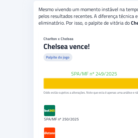
Mesmo vivendo um momento instável na temporad
pelos resultados recentes. A diferença técnica e
eliminatório. Por isso, o palpite de vitória do
Che
Charlton x Chelsea
Chelsea vence!
Palpite do jogo
Novibet
SPA/MF nº 249/2025
Odds estão sujeitos a alterações. Note que esta é apenas uma análise e não
SPA/MF nº 250/2025