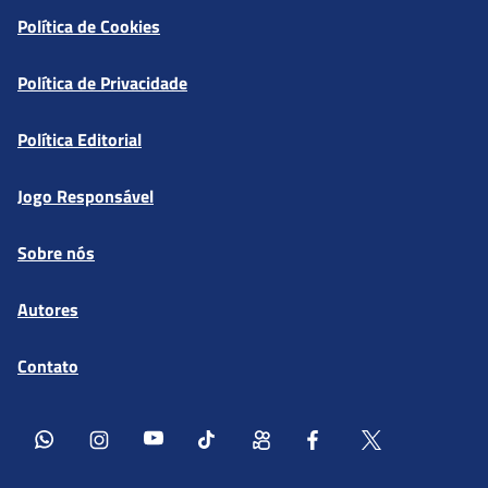
Política de Cookies
Política de Privacidade
Política Editorial
Jogo Responsável
Sobre nós
Autores
Contato