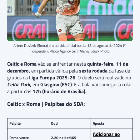
Artem Dovbyk (Roma) em partida oficial no dia 18 de agosto de 2024 (©
Independent Photo Agency Srl / Alamy Stock Photo)
Celtic e Roma
vão se enfrentar nesta
quinta-feira, 11 de
dezembro,
em partida válida pela
sexta rodada
da fase de
grupos da
Liga Europa 2025-26
. O duelo será realizado no
Celtic Park
,
em
Glasgow (ESC)
. E a bola vai começar a rolar
a partir das
17h (horário de Brasília).
Celtic x Roma | Palpites do SDA:
Palpite
Odd
Aposta
Adicionar ao
Roma vence
2.20 na bet365