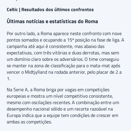
Celtic | Resultados dos últimos confrontos
Últimas notícias e estatísticas do Roma
Por outro lado, a Roma aparece neste confronto com nove
pontos somados e ocupando a 15ª posição na fase de liga. A
campanha até aqui é consistente, mas abaixo das
expectativas, com três vitórias e duas derrotas, mas sem
um domínio claro sobre os adversários. O time conseguiu
se manter na zona de classificação para o mata-mat após
vencer o Midtjylland na rodada anterior, pelo placar de 2 a
1.
Na Serie A, a Roma briga por vagas em competições
europeias e mostra um nível competitivo consistente,
mesmo com oscilações recentes. A combinação entre um
desempenho nacional sólido e um recorte razoável na
Europa indica que a equipe tem condições de crescer em
ambas as competições.