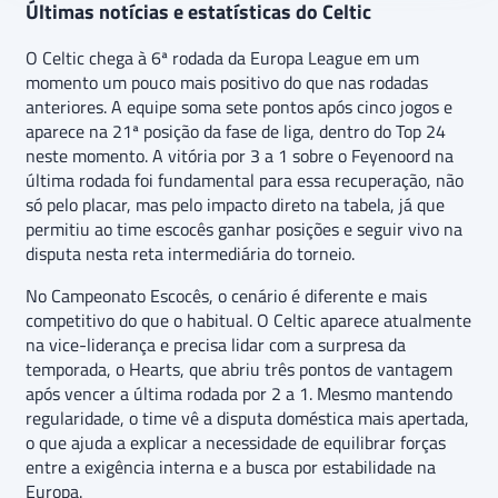
Últimas notícias e estatísticas do Celtic
O Celtic chega à 6ª rodada da Europa League em um
momento um pouco mais positivo do que nas rodadas
anteriores. A equipe soma sete pontos após cinco jogos e
aparece na 21ª posição da fase de liga, dentro do Top 24
neste momento. A vitória por 3 a 1 sobre o Feyenoord na
última rodada foi fundamental para essa recuperação, não
só pelo placar, mas pelo impacto direto na tabela, já que
permitiu ao time escocês ganhar posições e seguir vivo na
disputa nesta reta intermediária do torneio.
No Campeonato Escocês, o cenário é diferente e mais
competitivo do que o habitual. O Celtic aparece atualmente
na vice-liderança e precisa lidar com a surpresa da
temporada, o Hearts, que abriu três pontos de vantagem
após vencer a última rodada por 2 a 1. Mesmo mantendo
regularidade, o time vê a disputa doméstica mais apertada,
o que ajuda a explicar a necessidade de equilibrar forças
entre a exigência interna e a busca por estabilidade na
Europa.