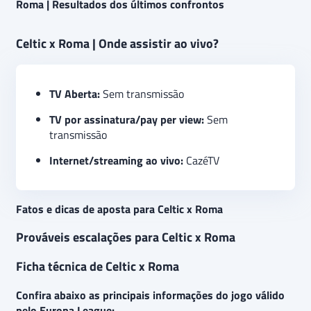
Roma | Resultados dos últimos confrontos
Celtic x Roma | Onde assistir ao vivo?
TV Aberta:
Sem transmissão
TV por assinatura/pay per view:
Sem
transmissão
Internet/streaming ao vivo:
CazéTV
Fatos e dicas de aposta para Celtic x Roma
Prováveis escalações para Celtic x Roma
Ficha técnica de Celtic x Roma
Confira abaixo as principais informações do jogo válido
pelo Europa League: