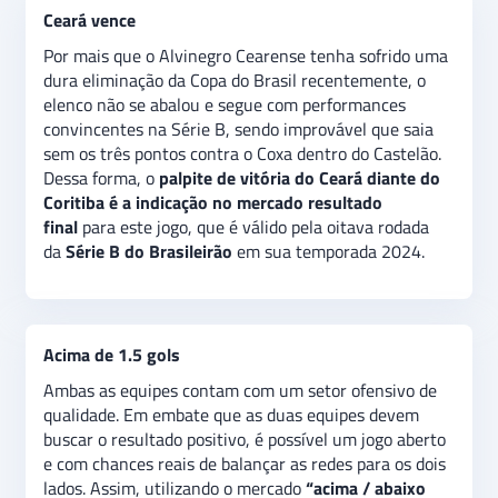
Na metade inferior da tabela, o Coritiba terá a difícil
Ceará vence
missão de encarar o Ceará, que beira o G4 da
competição.
O palpite é
de vitória do
Ceará
, pelas
Por mais que o Alvinegro Cearense tenha sofrido uma
sólidas performances que segue realizando na
dura eliminação da Copa do Brasil recentemente, o
temporada, em especial quando atua na Arena do
elenco não se abalou e segue com performances
Castelão.
Além disso, há a expectativa de poucos gols
convincentes na Série B, sendo improvável que saia
no confronto, indicando uma aposta extra de “
acima
sem os três pontos contra o Coxa dentro do Castelão.
de 1.5 gols”
no jogo.
Dessa forma, o
palpite de vitória do Ceará diante do
Coritiba é a indicação no mercado resultado
final
para este jogo, que é válido pela oitava rodada
da
Série B do Brasileirão
em sua temporada 2024.
Acima de 1.5 gols
Ambas as equipes contam com um setor ofensivo de
qualidade. Em embate que as duas equipes devem
buscar o resultado positivo, é possível um jogo aberto
e com chances reais de balançar as redes para os dois
lados. Assim, utilizando o mercado
“acima / abaixo