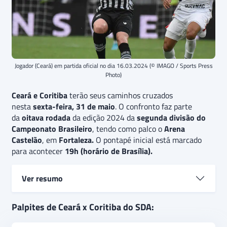
Jogador (Ceará) em partida oficial no dia 16.03.2024 (© IMAGO / Sports Press
Photo)
Ceará e Coritiba
terão seus caminhos cruzados
nesta
sexta-feira, 31 de maio
. O confronto faz parte
da
oitava rodada
da edição 2024 da
segunda divisão do
Campeonato Brasileiro
, tendo como palco o
Arena
Castelão
, em
Fortaleza.
O pontapé inicial está marcado
para acontecer
19h (horário de Brasília).
Ver resumo
Ceará e Coritiba
se enfrentam em jogo válido pela
Palpites de Ceará x Coritiba do SDA:
oitava rodada da
Série B
do
Campeonato Brasileiro
.