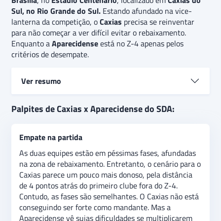
Brasília
, no
Estádio Centenário
, localizado em
Caxias do
Sul, no Rio Grande do Sul.
Estando afundado na vice-
lanterna da competição, o
Caxias
precisa se reinventar
para não começar a ver difícil evitar o rebaixamento.
Enquanto a
Aparecidense
está no Z-4 apenas pelos
critérios de desempate.
Ver resumo
Caxias e Aparecidense se enfrentam pela 13ª rodada
Palpites de Caxias x Aparecidense do SDA:
da Série C do Brasileirão 2024. O Caxias vem de
pesadas 4 derrotas seguidas, estando há 7 jogos sem
Empate na partida
vencer. Enquanto a Aparecidense vem de duas
derrotas seguidas, sem vencer há 3 jogos.
O palpite é
As duas equipes estão em péssimas fases, afundadas
de empate, apostando em um duelo muito
na zona de rebaixamento. Entretanto, o cenário para o
equilibrado. Além disso, há a expectativa de que a
Caxias parece um pouco mais donoso, pela distância
partida tenha pelo menos dois gols, indicando uma
de 4 pontos atrás do primeiro clube fora do Z-4.
aposta de “acima de 1,5 gols” no jogo.
Contudo, as fases são semelhantes. O Caxias não está
conseguindo ser forte como mandante. Mas a
Aparecidense vê suias dificuldades se multiplicarem