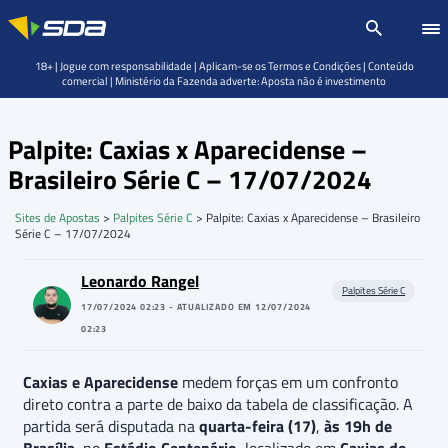
18+ | Jogue com responsabilidade | Aplicam-se os Termos e Condições | Conteúdo
comercial | Ministério da Fazenda adverte: Aposta não é investimento
Palpite: Caxias x Aparecidense –
Brasileiro Série C – 17/07/2024
Sites de Apostas
>
Palpites Série C
>
Palpite: Caxias x Aparecidense – Brasileiro
Série C – 17/07/2024
Leonardo Rangel
Palpites Série C
17/07/2024 02:23 - ATUALIZADO EM 12/07/2024
02:23
Caxias e Aparecidense
medem forças em um confronto
direto contra a parte de baixo da tabela de classificação. A
partida será disputada na
quarta-feira (17)
,
às 19h de