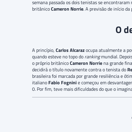
semana passada os dois tenistas se encontraram n
britânico
Cameron Norrie
. A previsão de início da 
O d
A princípio,
Carlos Alcaraz
ocupa atualmente a po
quando esteve no topo do
ranking
mundial. Depoi
o próprio britânico
Cameron Norrie
na grande fina
decidirá o título novamente contra o tenista do
Re
brasileira foi marcada por grande resiliência e ót
italiano
Fabio Fognini
e começou em desvantage
0. Por fim, teve mais dificuldades do que o imagi