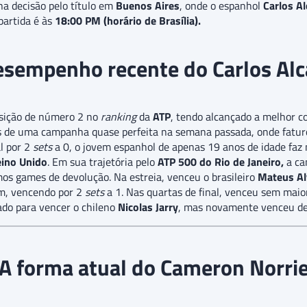
a decisão pelo título em
Buenos Aires
, onde o espanhol
Carlos A
partida é às
18:00 PM (horário de Brasília).
esempenho recente do Carlos Alc
sição de número 2 no
ranking
da
ATP
, tendo alcançado a melhor c
s de uma campanha quase perfeita na semana passada, onde faturo
l por 2
sets
a 0, o jovem espanhol de apenas 19 anos de idade fa
ino Unido
. Em sua trajetória pelo
ATP 500 do Rio de Janeiro,
a ca
imos games de devolução. Na estreia, venceu o brasileiro
Mateus A
m, vencendo por 2
sets
a 1. Nas quartas de final, venceu sem maio
nado para vencer o chileno
Nicolas Jarry
, mas novamente venceu de
A forma atual do Cameron Norri