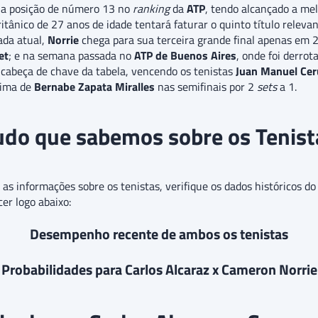
a posição de número 13 no
ranking
da
ATP
, tendo alcançado a me
nico de 27 anos de idade tentará faturar o quinto título relevant
ada atual,
Norrie
chega para sua terceira grande final apenas em 
et
; e na semana passada no
ATP de Buenos Aires
, onde foi derrot
cabeça de chave da tabela, vencendo os tenistas
Juan Manuel Cer
cima de
Bernabe Zapata Miralles
nas semifinais por 2
sets
a 1.
udo que sabemos sobre os Tenist
 as informações sobre os tenistas, verifique os dados históricos do
er logo abaixo:
Desempenho recente de ambos os tenistas
Probabilidades para Carlos Alcaraz x Cameron Norrie