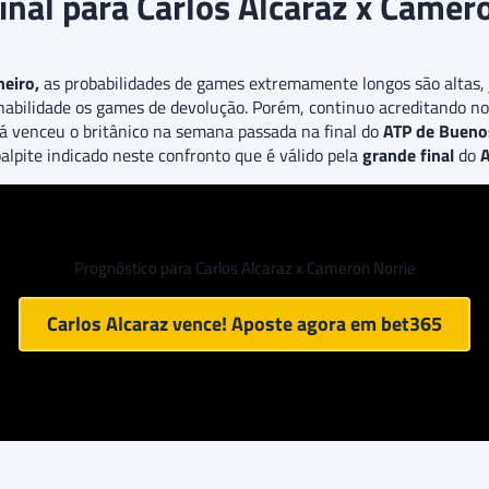
final para Carlos Alcaraz x Camer
neiro,
as probabilidades de games extremamente longos são altas
habilidade os games de devolução. Porém, continuo acreditando n
á venceu o britânico na semana passada na final do
ATP de
Bueno
palpite indicado neste confronto que é válido pela
grande final
do
A
Prognóstico para Carlos Alcaraz x Cameron Norrie
Carlos Alcaraz vence! Aposte agora em
bet365