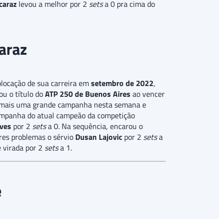
lcaraz
levou a melhor por 2
sets
a 0 pra cima do
araz
olocação de sua carreira em
setembro de 2022
,
u o título do
ATP 250 de Buenos Aires
ao vencer
z mais uma grande campanha nesta semana e
mpanha do atual campeão da competição
lves
por 2
sets
a 0. Na sequência, encarou o
res problemas o sérvio
Dusan Lajovic
por 2
sets
a
 virada por 2
sets
a 1.
e