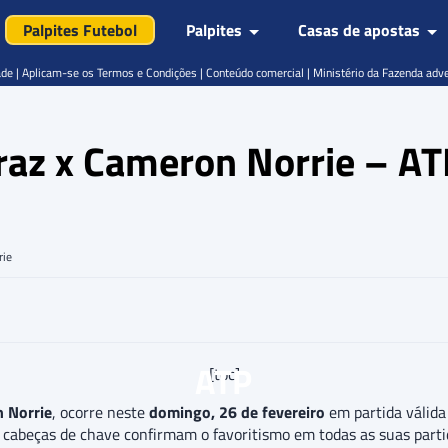
Palpites Futebol
Palpites
Casas de apostas
de | Aplicam-se os Termos e Condições | Conteúdo comercial | Ministério da Fazenda adv
araz x Cameron Norrie – AT
rie
ATP
[toc]
 Norrie
, ocorre neste
domingo, 26 de fevereiro
em partida válida
s cabeças de chave confirmam o favoritismo em todas as suas part