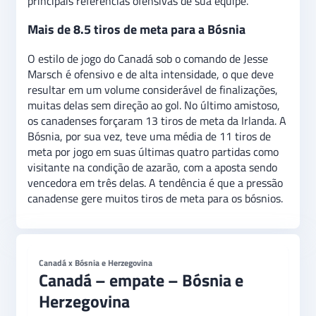
principais referências ofensivas de sua equipe.
Mais de 8.5 tiros de meta para a Bósnia
O estilo de jogo do Canadá sob o comando de Jesse
Marsch é ofensivo e de alta intensidade, o que deve
resultar em um volume considerável de finalizações,
muitas delas sem direção ao gol. No último amistoso,
os canadenses forçaram 13 tiros de meta da Irlanda. A
Bósnia, por sua vez, teve uma média de 11 tiros de
meta por jogo em suas últimas quatro partidas como
visitante na condição de azarão, com a aposta sendo
vencedora em três delas. A tendência é que a pressão
canadense gere muitos tiros de meta para os bósnios.
Canadá x Bósnia e Herzegovina
Canadá – empate – Bósnia e
Herzegovina