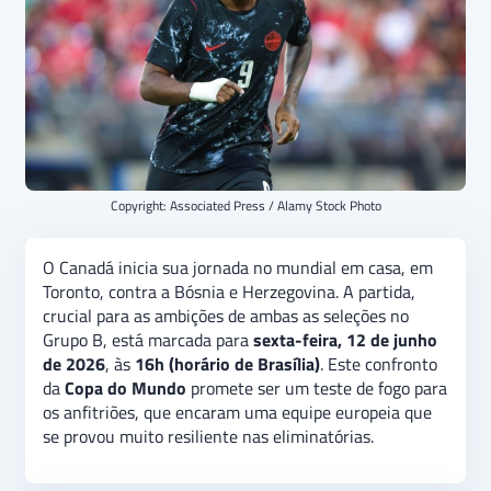
Copyright: Associated Press / Alamy Stock Photo
O Canadá inicia sua jornada no mundial em casa, em
Toronto, contra a Bósnia e Herzegovina. A partida,
crucial para as ambições de ambas as seleções no
Grupo B, está marcada para
sexta-feira, 12 de junho
de 2026
, às
16h (horário de Brasília)
. Este confronto
da
Copa do Mundo
promete ser um teste de fogo para
os anfitriões, que encaram uma equipe europeia que
se provou muito resiliente nas eliminatórias.