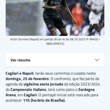
Victor Osimhen (Napoli) em partida oficial no dia 08.10.2023 (© IMAGO /
ABACAPRESS)
Ver resumo
Cagliari e Napoli
Cagliari e Napoli
, terão seus caminhos cruzados neste
se enfrentam em jogo válido
domingo, 25 de fevereiro
pela
26ª rodada da Série A 23/24
. O confronto, que faz parte da
. A
Cagliari
segue
agenda da
atravessando um terrível momento na competição e
vigésima sexta jornada
da edição 2023/2024
do
Campeonato Italiano
encara o Napoli, que não vence há dois jogos.
, terá como palco o
Sardegna
O
Arena
palpite é
, em
Cagliari.
de vitória
O pontapé inicial está marcado para
do Napoli
, que conta com um
acontecer
elenco mais consistente do que a equipe mandante.
11h (horário de Brasília).
Além disso, há a expectativa de poucos gols durante