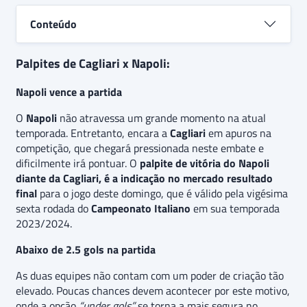
o embate, indicando uma aposta extra de “
abaixo de
2.5 gols”
no jogo.
Conteúdo
Palpites de Cagliari x Napoli:
Napoli vence a partida
O
Napoli
não atravessa um grande momento na atual
temporada. Entretanto, encara a
Cagliari
em apuros na
competição, que chegará pressionada neste embate e
dificilmente irá pontuar. O
palpite de vitória do Napoli
diante da Cagliari, é a indicação no mercado resultado
final
para o jogo deste domingo, que é válido pela vigésima
sexta rodada do
Campeonato Italiano
em sua temporada
2023/2024.
Abaixo de 2.5 gols na partida
As duas equipes não contam com um poder de criação tão
elevado. Poucas chances devem acontecer por este motivo,
onde a opção
“under gols”
se torna a mais segura no