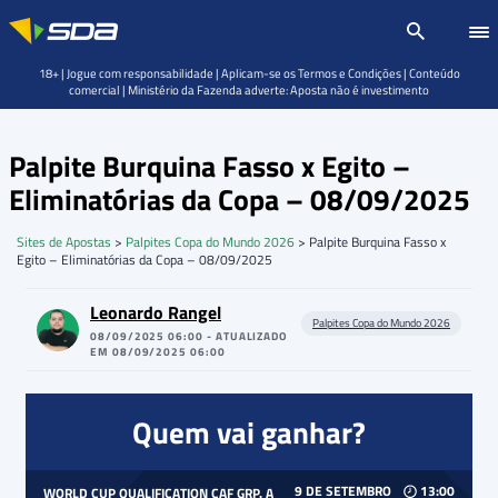
18+ | Jogue com responsabilidade | Aplicam-se os Termos e Condições | Conteúdo
comercial | Ministério da Fazenda adverte: Aposta não é investimento
Palpite Burquina Fasso x Egito –
Eliminatórias da Copa – 08/09/2025
Sites de Apostas
>
Palpites Copa do Mundo 2026
>
Palpite Burquina Fasso x
Egito – Eliminatórias da Copa – 08/09/2025
Leonardo Rangel
Palpites Copa do Mundo 2026
08/09/2025 06:00 - ATUALIZADO
EM 08/09/2025 06:00
Quem vai ganhar?
9 DE SETEMBRO
13:00
WORLD CUP QUALIFICATION CAF GRP. A