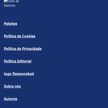
Palpites
Política de Cookies
Política de Privacidade
Política Editorial
Jogo Responsável
Sobre nós
Autores