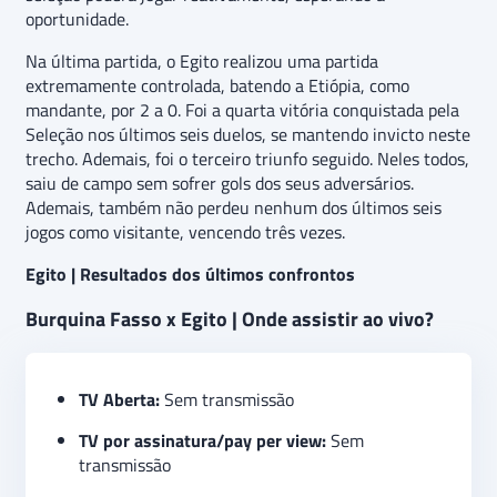
oportunidade.
Na última partida, o Egito realizou uma partida
extremamente controlada, batendo a Etiópia, como
mandante, por 2 a 0. Foi a quarta vitória conquistada pela
Seleção nos últimos seis duelos, se mantendo invicto neste
trecho. Ademais, foi o terceiro triunfo seguido. Neles todos,
saiu de campo sem sofrer gols dos seus adversários.
Ademais, também não perdeu nenhum dos últimos seis
jogos como visitante, vencendo três vezes.
Egito | Resultados dos últimos confrontos
Burquina Fasso x Egito | Onde assistir ao vivo?
TV Aberta:
Sem transmissão
TV por assinatura/pay per view:
Sem
transmissão