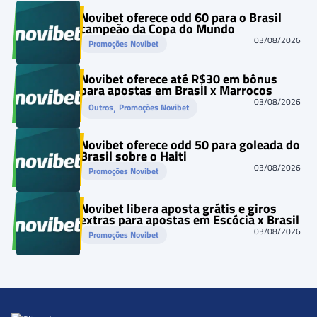
Novibet oferece odd 60 para o Brasil
campeão da Copa do Mundo
03/08/2026
Promoções Novibet
Novibet oferece até R$30 em bônus
para apostas em Brasil x Marrocos
03/08/2026
, 
Outros
Promoções Novibet
Novibet oferece odd 50 para goleada do
Brasil sobre o Haiti
03/08/2026
Promoções Novibet
Novibet libera aposta grátis e giros
extras para apostas em Escócia x Brasil
03/08/2026
Promoções Novibet