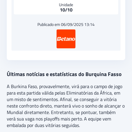
Unidade
10/10
Publicado em 06/09/2025 13:14
Últimas notícias e estatísticas do Burquina Fasso
A Burkina Faso, provavelmente, virá para o campo de jogo
para esta partida válida pelas Eliminatórias da África, em
um misto de sentimentos. Afinal, se conseguir a vitória
neste confronto direto, manterá vivo o sonho de alcançar o
Mundial diretamente. Entretanto, se pontuar, também
verá sua vaga nos playoffs mais perto. A equipe vem
embalada por duas vitórias seguidas.