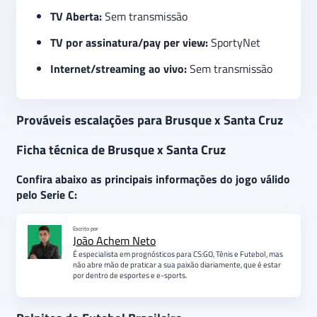
TV Aberta:
Sem transmissão
TV por assinatura/pay per view:
SportyNet
Internet/streaming ao vivo:
Sem transmissão
Prováveis escalações para Brusque x Santa Cruz
Ficha técnica de Brusque x Santa Cruz
Confira abaixo as principais informações do jogo válido
pelo Serie C:
Escrito por
João Achem Neto
É especialista em prognósticos para CS:GO, Tênis e Futebol, mas
não abre mão de praticar a sua paixão diariamente, que é estar
por dentro de esportes e e-sports.