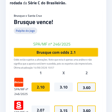
rodada
da
Série C do Brasileirão.
Brusque x Santa Cruz
Brusque vence!
Palpite do jogo
SPA/MF nº 246/2025
Betano
Brusque com odds 2.1
Odds estão sujeitos a alterações. Note que esta é apenas uma análise e não
significa que a aposta será bem-sucedida, pois os esportes são imprevisíveis.
Última atualização
14/06/2026 10:57
1
X
2
2.10
3.10
3.60
SPA/MF nº
246/2025
2.07
3.15
3.60