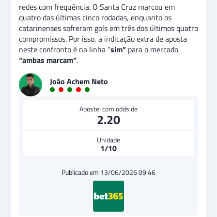
redes com frequência. O Santa Cruz marcou em
quatro das últimas cinco rodadas, enquanto os
catarinenses sofreram gols em três dos últimos quatro
compromissos. Por isso, a indicação extra de aposta
neste confronto é na linha “
sim”
para o mercado
“ambas marcam”
.
João Achem Neto
Apostei com odds de
2.20
Unidade
1/10
Publicado em 13/06/2026 09:46