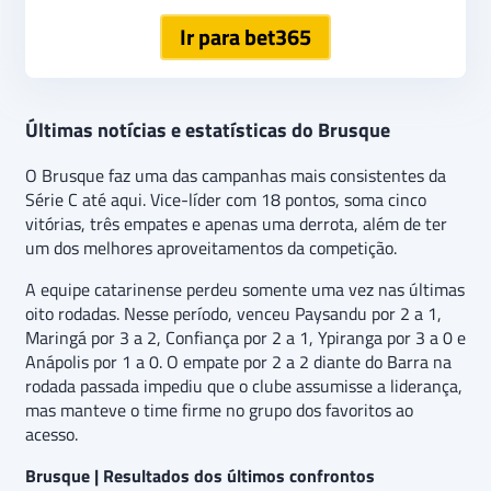
Ir para bet365
Últimas notícias e estatísticas do Brusque
O Brusque faz uma das campanhas mais consistentes da
Série C até aqui. Vice-líder com 18 pontos, soma cinco
vitórias, três empates e apenas uma derrota, além de ter
um dos melhores aproveitamentos da competição.
A equipe catarinense perdeu somente uma vez nas últimas
oito rodadas. Nesse período, venceu Paysandu por 2 a 1,
Maringá por 3 a 2, Confiança por 2 a 1, Ypiranga por 3 a 0 e
Anápolis por 1 a 0. O empate por 2 a 2 diante do Barra na
rodada passada impediu que o clube assumisse a liderança,
mas manteve o time firme no grupo dos favoritos ao
acesso.
Brusque | Resultados dos últimos confrontos