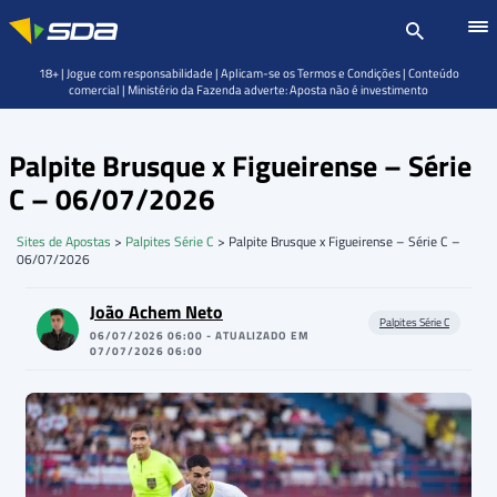
18+ | Jogue com responsabilidade | Aplicam-se os Termos e Condições | Conteúdo
comercial | Ministério da Fazenda adverte: Aposta não é investimento
Palpite Brusque x Figueirense – Série
C – 06/07/2026
Sites de Apostas
>
Palpites Série C
>
Palpite Brusque x Figueirense – Série C –
06/07/2026
João Achem Neto
Palpites Série C
06/07/2026 06:00 - ATUALIZADO EM
07/07/2026 06:00