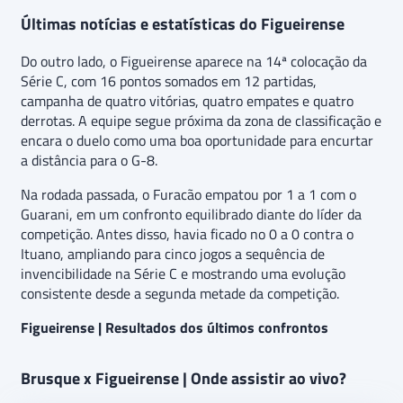
Últimas notícias e estatísticas do Figueirense
Do outro lado, o Figueirense aparece na 14ª colocação da
Série C, com 16 pontos somados em 12 partidas,
campanha de quatro vitórias, quatro empates e quatro
derrotas. A equipe segue próxima da zona de classificação e
encara o duelo como uma boa oportunidade para encurtar
a distância para o G-8.
Na rodada passada, o Furacão empatou por 1 a 1 com o
Guarani, em um confronto equilibrado diante do líder da
competição. Antes disso, havia ficado no 0 a 0 contra o
Ituano, ampliando para cinco jogos a sequência de
invencibilidade na Série C e mostrando uma evolução
consistente desde a segunda metade da competição.
Figueirense | Resultados dos últimos confrontos
Brusque x Figueirense | Onde assistir ao vivo?