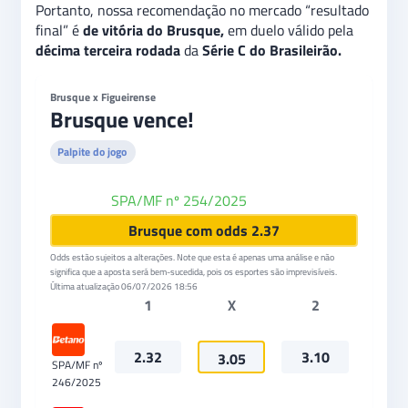
Portanto, nossa recomendação no mercado “resultado
final” é
de vitória do Brusque,
em duelo válido pela
décima terceira rodada
da
Série C do Brasileirão.
Brusque x Figueirense
Brusque vence!
Palpite do jogo
SPA/MF nº 254/2025
VBET
Brusque com odds 2.37
Odds estão sujeitos a alterações. Note que esta é apenas uma análise e não
significa que a aposta será bem-sucedida, pois os esportes são imprevisíveis.
Última atualização
06/07/2026 18:56
1
X
2
2.32
3.10
3.05
SPA/MF nº
246/2025