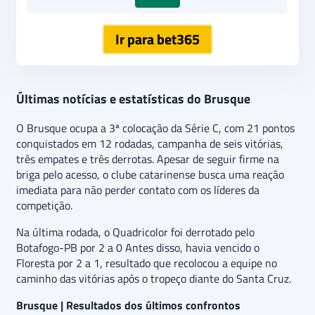
Ir para bet365
Últimas notícias e estatísticas do Brusque
O Brusque ocupa a 3ª colocação da Série C, com 21 pontos
conquistados em 12 rodadas, campanha de seis vitórias,
três empates e três derrotas. Apesar de seguir firme na
briga pelo acesso, o clube catarinense busca uma reação
imediata para não perder contato com os líderes da
competição.
Na última rodada, o Quadricolor foi derrotado pelo
Botafogo-PB por 2 a 0 Antes disso, havia vencido o
Floresta por 2 a 1, resultado que recolocou a equipe no
caminho das vitórias após o tropeço diante do Santa Cruz.
Brusque | Resultados dos últimos confrontos