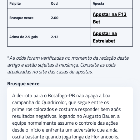
Palpite
Odd
Aposta
Apostar na F12
Brusque vence
2.00
Bet
Apostar na
Acima de 2.5 gols
2.12
Estrelabet
*
As odds foram verificadas no momento da redação deste
artigo e estão sujeitas à mudança. Consulte as odds
atualizadas no site das casas de apostas.
Brusque vence
A derrota para o Botafogo-PB não apaga a boa
campanha do Quadricolor, que segue entre os
primeiros colocados e costuma responder bem após
resultados negativos. Jogando no Augusto Bauer, a
equipe normalmente assume o controle das ações
desde o início e enfrenta um adversário que ainda
oscila bastante quando joga longe de Florianópolis.