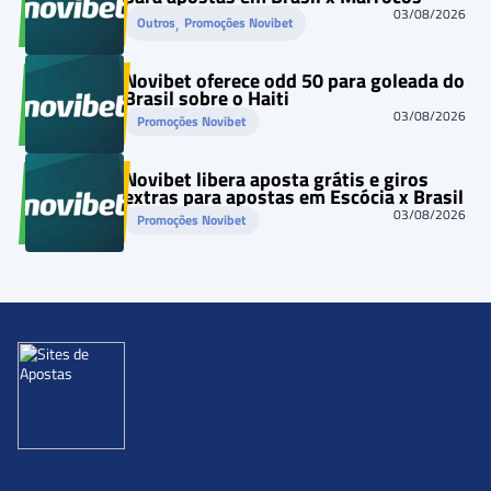
03/08/2026
, 
Outros
Promoções Novibet
Novibet oferece odd 50 para goleada do
Brasil sobre o Haiti
03/08/2026
Promoções Novibet
Novibet libera aposta grátis e giros
extras para apostas em Escócia x Brasil
03/08/2026
Promoções Novibet