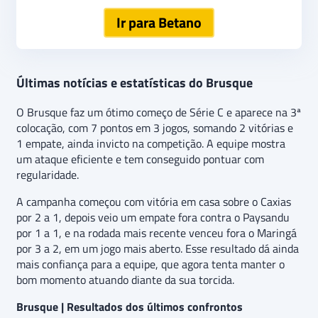
Ir para Betano
Últimas notícias e estatísticas do Brusque
O Brusque faz um ótimo começo de Série C e aparece na 3ª
colocação, com 7 pontos em 3 jogos, somando 2 vitórias e
1 empate, ainda invicto na competição. A equipe mostra
um ataque eficiente e tem conseguido pontuar com
regularidade.
A campanha começou com vitória em casa sobre o Caxias
por 2 a 1, depois veio um empate fora contra o Paysandu
por 1 a 1, e na rodada mais recente venceu fora o Maringá
por 3 a 2, em um jogo mais aberto. Esse resultado dá ainda
mais confiança para a equipe, que agora tenta manter o
bom momento atuando diante da sua torcida.
Brusque | Resultados dos últimos confrontos