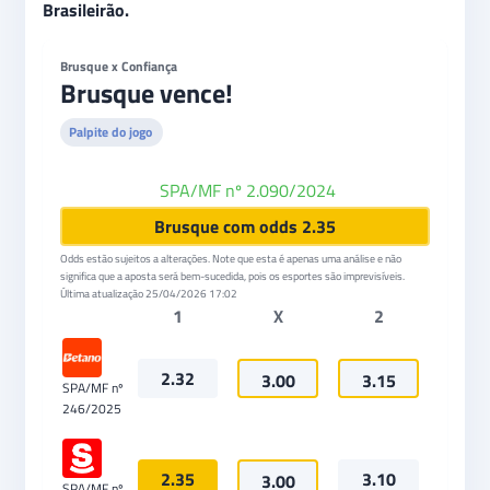
Brasileirão.
Brusque x Confiança
Brusque vence!
Palpite do jogo
SPA/MF nº 2.090/2024
Superbet
Brusque com odds 2.35
Odds estão sujeitos a alterações. Note que esta é apenas uma análise e não
significa que a aposta será bem-sucedida, pois os esportes são imprevisíveis.
Última atualização
25/04/2026 17:02
1
X
2
2.32
3.00
3.15
SPA/MF nº
246/2025
2.35
3.10
3.00
SPA/MF nº