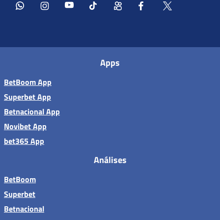
Apps
BetBoom App
Superbet App
Betnacional App
Novibet App
bet365 App
Análises
BetBoom
Superbet
Betnacional