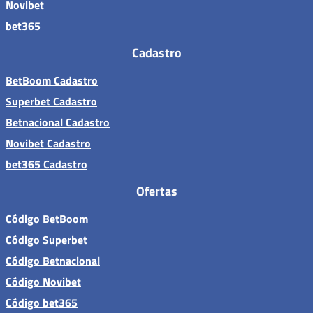
Novibet
bet365
Cadastro
BetBoom Cadastro
Superbet Cadastro
Betnacional Cadastro
Novibet Cadastro
bet365 Cadastro
Ofertas
Código BetBoom
Código Superbet
Código Betnacional
Código Novibet
Código bet365