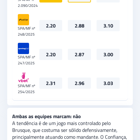
2.090/2024
2.20
2.88
3.10
SPA/MF nº
248/2025
2.20
2.87
3.00
SPA/MF nº
247/2025
2.31
2.96
3.03
SPA/MF nº
254/2025
Ambas as equipes marcam: não
A tendência é de um jogo mais controlado pelo
Brusque, que costuma ser sólido defensivamente,
principalmente atuando como mandante. O Confiança,