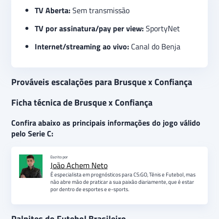
TV Aberta:
Sem transmissão
TV por assinatura/pay per view:
SportyNet
Internet/streaming ao vivo:
Canal do Benja
Prováveis escalações para Brusque x Confiança
Ficha técnica de Brusque x Confiança
Confira abaixo as principais informações do jogo válido
pelo Serie C:
Escrito por
João Achem Neto
É especialista em prognósticos para CS:GO, Tênis e Futebol, mas
não abre mão de praticar a sua paixão diariamente, que é estar
por dentro de esportes e e-sports.
Palpites do Futebol Brasileiro