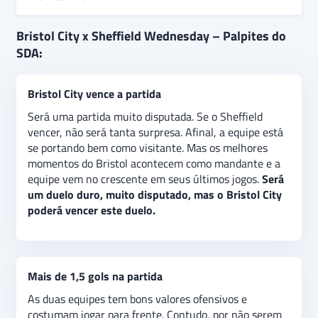
Bristol City e Sheffield Wednesday se enfrentam pela
Bristol City x Sheffield Wednesday – Palpites do
8ª rodada da Championship 24/25. O Bristol não
SDA:
perde há 2 jogos, mas tem apenas uma vitória nas
últimas 5 atuações. Enquanto o Sheffield pontuou
Bristol City vence a partida
em 3 dos últimos 4 jogos, vencendo metade destes
duelos.
O palpite é
de vitória do Bristol City,
Será uma partida muito disputada. Se o Sheffield
apostando na volta dos caminhos das vitórias da
vencer, não será tanta surpresa. Afinal, a equipe está
equipe ao jogar como mandante. Além disso, há a
se portando bem como visitante. Mas os melhores
expectativa de que a partida tenha pelo menos dois
momentos do Bristol acontecem como mandante e a
gols, indicando uma aposta de “acima de 1,5 gols” no
equipe vem no crescente em seus últimos jogos.
Será
jogo.
um duelo duro, muito disputado, mas o Bristol City
poderá vencer este duelo.
Mais de 1,5 gols na partida
As duas equipes tem bons valores ofensivos e
costumam jogar para frente. Contudo, por não serem