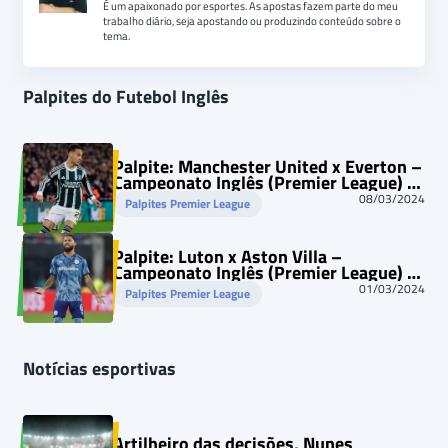
É um apaixonado por esportes. As apostas fazem parte do meu
trabalho diário, seja apostando ou produzindo conteúdo sobre o
tema.
Palpites do Futebol Inglês
Palpite: Manchester United x Everton –
Campeonato Inglês (Premier League) –
09/03/2024
08/03/2024
Palpites Premier League
Palpite: Luton x Aston Villa –
Campeonato Inglês (Premier League) –
02/03/2024
01/03/2024
Palpites Premier League
Notícias esportivas
Artilheiro das decisões, Nunes