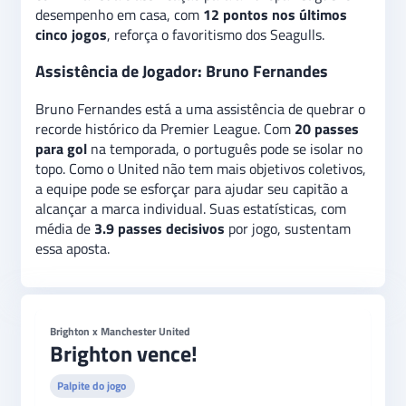
desempenho em casa, com
12 pontos nos últimos
cinco jogos
, reforça o favoritismo dos Seagulls.
Assistência de Jogador: Bruno Fernandes
Bruno Fernandes está a uma assistência de quebrar o
recorde histórico da Premier League. Com
20 passes
para gol
na temporada, o português pode se isolar no
topo. Como o United não tem mais objetivos coletivos,
a equipe pode se esforçar para ajudar seu capitão a
alcançar a marca individual. Suas estatísticas, com
média de
3.9 passes decisivos
por jogo, sustentam
essa aposta.
Brighton x Manchester United
Brighton vence!
Palpite do jogo