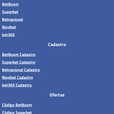
BetBoom
Superbet
Betnacional
Novibet
bet365
Cadastro
BetBoom Cadastro
Superbet Cadastro
Betnacional Cadastro
Novibet Cadastro
bet365 Cadastro
Ofertas
Código BetBoom
Código Superbet