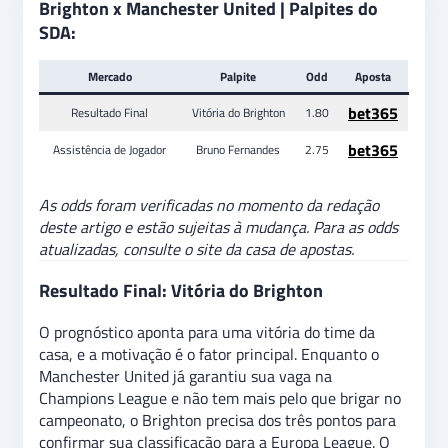
Brighton x Manchester United | Palpites do
SDA:
Mercado
Palpite
Odd
Aposta
bet365
Resultado Final
Vitória do Brighton
1.80
bet365
Assistência de Jogador
Bruno Fernandes
2.75
As odds foram verificadas no momento da redação
deste artigo e estão sujeitas à mudança. Para as odds
atualizadas, consulte o site da casa de apostas.
Resultado Final: Vitória do Brighton
O prognóstico aponta para uma vitória do time da
casa, e a motivação é o fator principal. Enquanto o
Manchester United já garantiu sua vaga na
Champions League e não tem mais pelo que brigar no
campeonato, o Brighton precisa dos três pontos para
confirmar sua classificação para a Europa League. O