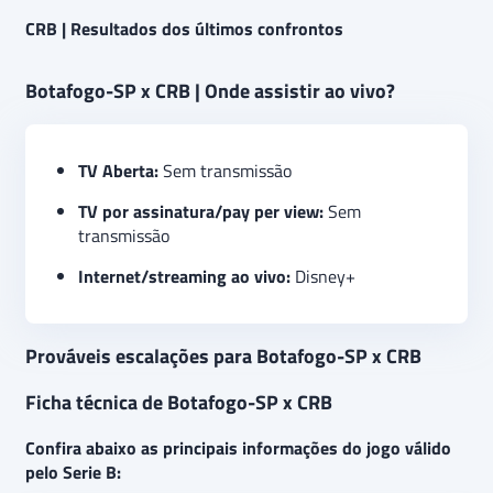
CRB | Resultados dos últimos confrontos
Botafogo-SP x CRB | Onde assistir ao vivo?
TV Aberta:
Sem transmissão
TV por assinatura/pay per view:
Sem
transmissão
Internet/streaming ao vivo:
Disney+
Prováveis escalações para Botafogo-SP x CRB
Ficha técnica de Botafogo-SP x CRB
Confira abaixo as principais informações do jogo válido
pelo Serie B: