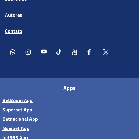
Autores
Contato
Apps
BetBoom App
Superbet App
Betnacional App
Novibet App
bet365 App