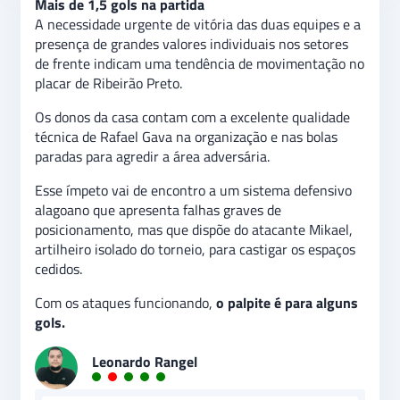
Mais de 1,5 gols na partida
A necessidade urgente de vitória das duas equipes e a
presença de grandes valores individuais nos setores
de frente indicam uma tendência de movimentação no
placar de Ribeirão Preto.
Os donos da casa contam com a excelente qualidade
técnica de Rafael Gava na organização e nas bolas
paradas para agredir a área adversária.
Esse ímpeto vai de encontro a um sistema defensivo
alagoano que apresenta falhas graves de
posicionamento, mas que dispõe do atacante Mikael,
artilheiro isolado do torneio, para castigar os espaços
cedidos.
Com os ataques funcionando,
o palpite é para alguns
gols.
Leonardo Rangel