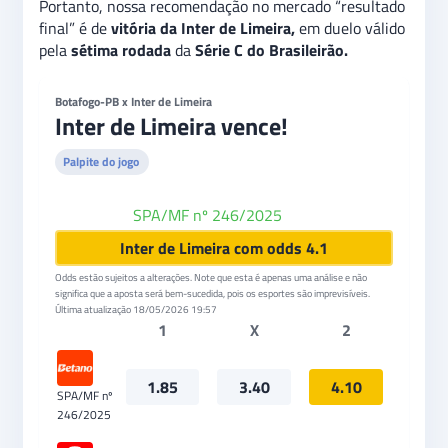
Portanto, nossa recomendação no mercado “resultado
final” é de
vitória da Inter de Limeira,
em duelo válido
pela
sétima rodada
da
Série C do Brasileirão.
Botafogo-PB x Inter de Limeira
Inter de Limeira vence!
Palpite do jogo
SPA/MF nº 246/2025
Betano
Inter de Limeira com odds 4.1
Odds estão sujeitos a alterações. Note que esta é apenas uma análise e não
significa que a aposta será bem-sucedida, pois os esportes são imprevisíveis.
Última atualização
18/05/2026 19:57
1
X
2
1.85
3.40
4.10
SPA/MF nº
246/2025