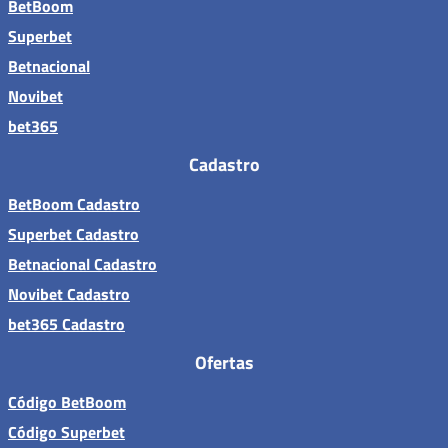
BetBoom
Superbet
Betnacional
Novibet
bet365
Cadastro
BetBoom Cadastro
Superbet Cadastro
Betnacional Cadastro
Novibet Cadastro
bet365 Cadastro
Ofertas
Código BetBoom
Código Superbet