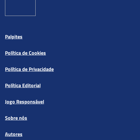
Palpites
Política de Cookies
Política de Privacidade
Política Editorial
Jogo Responsável
Sobre nós
Autores