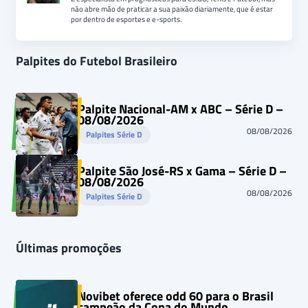
não abre mão de praticar a sua paixão diariamente, que é estar
por dentro de esportes e e-sports.
Palpites do Futebol Brasileiro
Palpite Nacional-AM x ABC – Série D –
08/08/2026
08/08/2026
Palpites Série D
Palpite São José-RS x Gama – Série D –
08/08/2026
08/08/2026
Palpites Série D
Últimas promoções
Novibet oferece odd 60 para o Brasil
campeão da Copa do Mundo