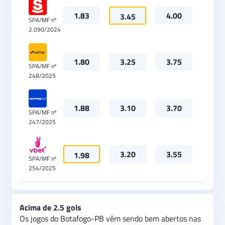
1.83
4.00
3.45
SPA/MF nº
2.090/2024
1.80
3.25
3.75
SPA/MF nº
248/2025
1.88
3.10
3.70
SPA/MF nº
247/2025
3.20
3.55
1.98
SPA/MF nº
254/2025
Acima de 2.5 gols
Os jogos do Botafogo-PB vêm sendo bem abertos nas