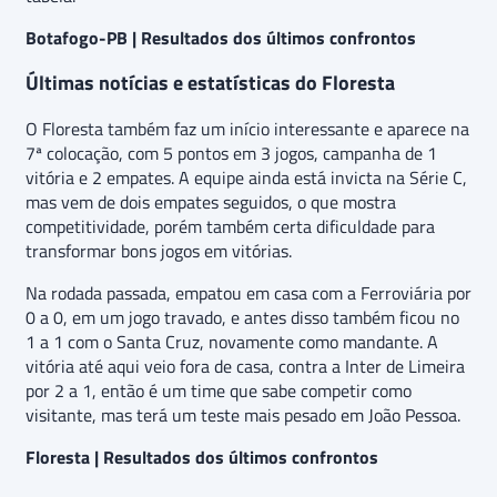
Botafogo-PB | Resultados dos últimos confrontos
Últimas notícias e estatísticas do Floresta
O Floresta também faz um início interessante e aparece na
7ª colocação, com 5 pontos em 3 jogos, campanha de 1
vitória e 2 empates. A equipe ainda está invicta na Série C,
mas vem de dois empates seguidos, o que mostra
competitividade, porém também certa dificuldade para
transformar bons jogos em vitórias.
Na rodada passada, empatou em casa com a Ferroviária por
0 a 0, em um jogo travado, e antes disso também ficou no
1 a 1 com o Santa Cruz, novamente como mandante. A
vitória até aqui veio fora de casa, contra a Inter de Limeira
por 2 a 1, então é um time que sabe competir como
visitante, mas terá um teste mais pesado em João Pessoa.
Floresta | Resultados dos últimos confrontos