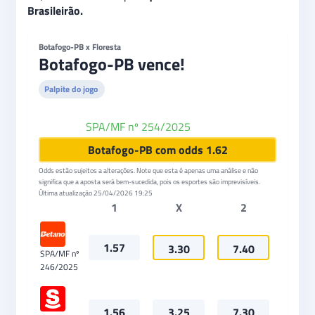
Brasileirão.
Botafogo-PB x Floresta
Botafogo-PB vence!
Palpite do jogo
SPA/MF nº 254/2025
VBET
Botafogo-PB com odds 1.62
Odds estão sujeitos a alterações. Note que esta é apenas uma análise e não
significa que a aposta será bem-sucedida, pois os esportes são imprevisíveis.
Última atualização
25/04/2026 19:25
1
X
2
1.57
3.30
7.40
SPA/MF nº
246/2025
1.56
3.25
7.30