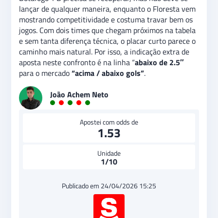
lançar de qualquer maneira, enquanto o Floresta vem
mostrando competitividade e costuma travar bem os
jogos. Com dois times que chegam próximos na tabela
e sem tanta diferença técnica, o placar curto parece o
caminho mais natural. Por isso, a indicação extra de
aposta neste confronto é na linha “
abaixo de 2.5″
para o mercado
“acima / abaixo gols”
.
João Achem Neto
Apostei com odds de
1.53
Unidade
1/10
Publicado em 24/04/2026 15:25