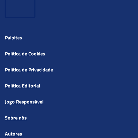
Palpites
Política de Cookies
Política de Privacidade
Política Editorial
Jogo Responsável
Sobre nós
Autores