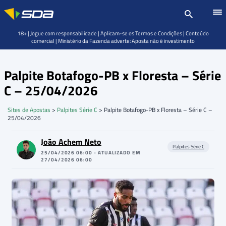
18+ | Jogue com responsabilidade | Aplicam-se os Termos e Condições | Conteúdo
comercial | Ministério da Fazenda adverte: Aposta não é investimento
Palpite Botafogo-PB x Floresta – Série
C – 25/04/2026
Sites de Apostas
>
Palpites Série C
>
Palpite Botafogo-PB x Floresta – Série C –
25/04/2026
João Achem Neto
Palpites Série C
25/04/2026 06:00 - ATUALIZADO EM
27/04/2026 06:00