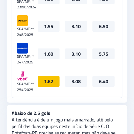
SPA/MF nº
2.090/2024
1.55
3.10
6.50
SPA/MF nº
248/2025
1.60
3.10
5.75
SPA/MF nº
247/2025
1.62
3.08
6.40
SPA/MF nº
254/2025
Abaixo de 2.5 gols
A tendência é de um jogo mais amarrado, até pelo
perfil das duas equipes neste início de Série C. O
Botafogo-PB precisa se recuperar, mas não deve se