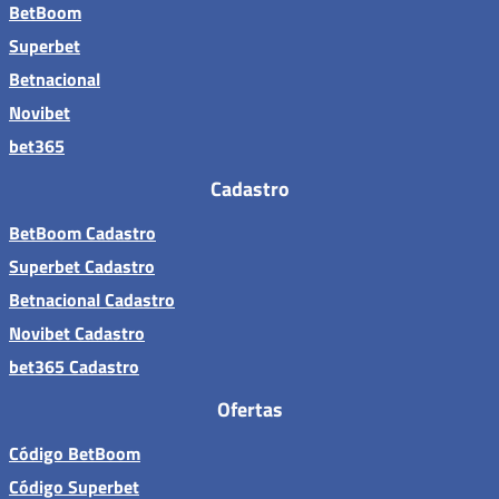
BetBoom
Superbet
Betnacional
Novibet
bet365
Cadastro
BetBoom Cadastro
Superbet Cadastro
Betnacional Cadastro
Novibet Cadastro
bet365 Cadastro
Ofertas
Código BetBoom
Código Superbet