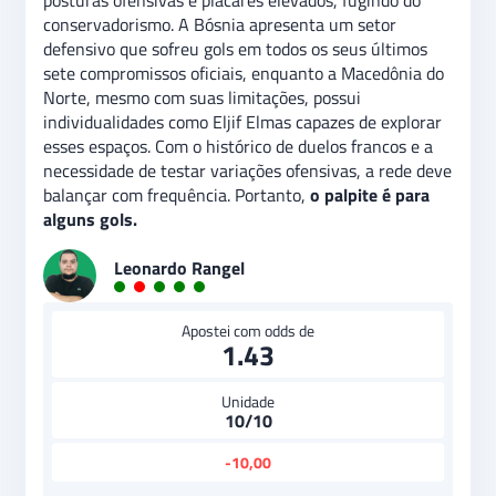
conservadorismo. A Bósnia apresenta um setor
defensivo que sofreu gols em todos os seus últimos
sete compromissos oficiais, enquanto a Macedônia do
Norte, mesmo com suas limitações, possui
individualidades como Eljif Elmas capazes de explorar
esses espaços. Com o histórico de duelos francos e a
necessidade de testar variações ofensivas, a rede deve
balançar com frequência. Portanto,
o palpite é para
alguns gols.
Leonardo Rangel
Apostei com odds de
1.43
Unidade
10/10
-10,00