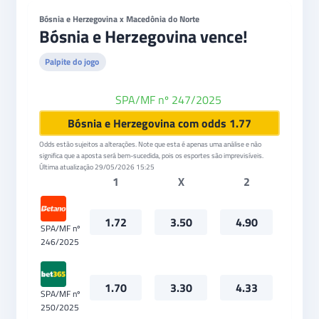
Bósnia e Herzegovina x Macedônia do Norte
Bósnia e Herzegovina vence!
Palpite do jogo
SPA/MF nº 247/2025
Sportingbet
Bósnia e Herzegovina com odds 1.77
Odds estão sujeitos a alterações. Note que esta é apenas uma análise e não
significa que a aposta será bem-sucedida, pois os esportes são imprevisíveis.
Última atualização
29/05/2026 15:25
1
X
2
1.72
3.50
4.90
SPA/MF nº
246/2025
1.70
3.30
4.33
SPA/MF nº
250/2025