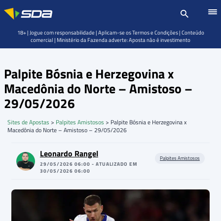
18+ | Jogue com responsabilidade | Aplicam-se os Termos e Condições | Conteúdo
comercial | Ministério da Fazenda adverte: Aposta não é investimento
Palpite Bósnia e Herzegovina x
Macedônia do Norte – Amistoso –
29/05/2026
Sites de Apostas
>
Palpites Amistosos
>
Palpite Bósnia e Herzegovina x
Macedônia do Norte – Amistoso – 29/05/2026
Leonardo Rangel
Palpites Amistosos
29/05/2026 06:00 - ATUALIZADO EM
30/05/2026 06:00