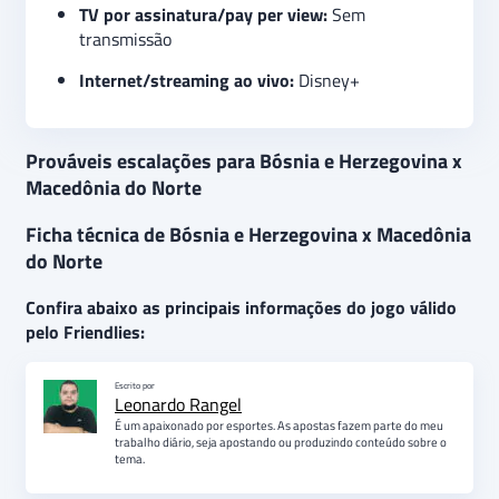
TV por assinatura/pay per view:
Sem
transmissão
Internet/streaming ao vivo:
Disney+
Prováveis escalações para Bósnia e Herzegovina x
Macedônia do Norte
Ficha técnica de Bósnia e Herzegovina x Macedônia
do Norte
Confira abaixo as principais informações do jogo válido
pelo Friendlies:
Escrito por
Leonardo Rangel
É um apaixonado por esportes. As apostas fazem parte do meu
trabalho diário, seja apostando ou produzindo conteúdo sobre o
tema.