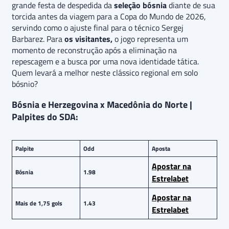
grande festa de despedida da
seleção bósnia
diante de sua
torcida antes da viagem para a Copa do Mundo de 2026,
servindo como o ajuste final para o técnico Sergej
Barbarez. Para
os visitantes,
o jogo representa um
momento de reconstrução após a eliminação na
repescagem e a busca por uma nova identidade tática.
Quem levará a melhor neste clássico regional em solo
bósnio?
Bósnia e Herzegovina x Macedônia do Norte |
Palpites do SDA:
Palpite
Odd
Aposta
Apostar na
Bósnia
1.98
Estrelabet
Apostar na
Mais de 1,75 gols
1.43
Estrelabet