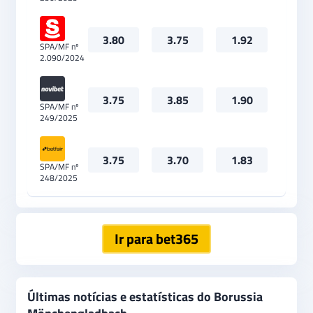
3.80
3.75
1.92
SPA/MF nº
2.090/2024
3.75
3.85
1.90
SPA/MF nº
249/2025
3.75
3.70
1.83
SPA/MF nº
248/2025
Ir para bet365
Últimas notícias e estatísticas do Borussia