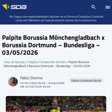
18+ | Jogue com responsabilidade | Aplicam-se os Termos e Condições | Conteúdo
comercial | Ministério da Fazenda adverte: Aposta não é investimento
Palpite Borussia Mönchengladbach x
Borussia Dortmund – Bundesliga –
03/05/2026
Sites de Apostas
>
Palpites Campeonato Alemão
>
Palpite Borussia
Mönchengladbach x Borussia Dortmund – Bundesliga – 03/05/2026
Fabio Storino
Palpites Campeonato Alemão
03/05/2026 06:00 - ATUALIZADO
EM 04/05/2026 06:00