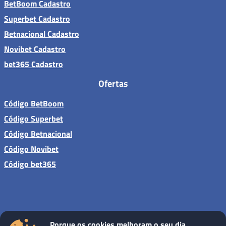
BetBoom Cadastro
Superbet Cadastro
Betnacional Cadastro
Novibet Cadastro
bet365 Cadastro
Ofertas
Código BetBoom
Código Superbet
Código Betnacional
Código Novibet
Código bet365
Porque os cookies melhoram o seu dia.