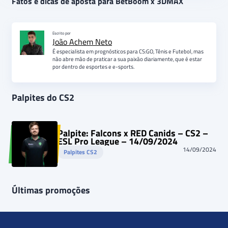
Fatos e dicas de aposta para BetBoom x 3DMAX
Escrito por
João Achem Neto
É especialista em prognósticos para CS:GO, Tênis e Futebol, mas
não abre mão de praticar a sua paixão diariamente, que é estar
por dentro de esportes e e-sports.
Palpites do CS2
Palpite: Falcons x RED Canids – CS2 –
ESL Pro League – 14/09/2024
14/09/2024
Palpites CS2
Últimas promoções