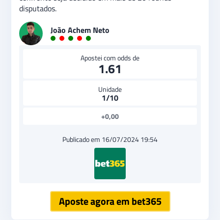
disputados.
João Achem Neto
Apostei com odds de
1.61
Unidade
1/10
+0,00
Publicado em 16/07/2024 19:54
Aposte agora em bet365