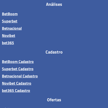
Análises
BetBoom
Superbet
Betnacional
Novibet
bet365
Cadastro
BetBoom Cadastro
Superbet Cadastro
Betnacional Cadastro
Novibet Cadastro
bet365 Cadastro
Ofertas