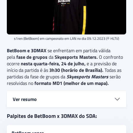
s1ren (BetBoom) em campeonato em LAN no dia 09.12.2023 (© HLTV)
BetBoom e 3DMAX
se enfrentam em partida válida
pela
fase de grupos
da
Skyesports Masters.
O confronto
ocorre
nesta quarta-feira, 24 de julho,
e a previsão de
início da partida é às
3h30 (horário de Brasília).
Todas as
partidas da fase de grupos da
Skyesports Masters
serão
resolvidas no
formato MD1 (melhor de um mapa).
Ver resumo
BetBoom e 3DMAX
se enfrentam na
fase de
Palpites de BetBoom x 3DMAX do SDA:
grupos
da
Skyesports Masters
.
Em formato suíço
em que todas as organizações do mesmo grupo terão