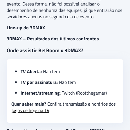
evento. Dessa forma, não foi possível analisar o
desempenho de nenhuma das equipes, já que entrarão nos
servidores apenas no segundo dia de evento.
Line-up do 3DMAX
3DMAX – Resultados dos últimos confrontos
Onde assistir BetBoom x 3DMAX?
TV Aberta:
Não tem
TV por assinatura:
Não tem
Internet/streaming
: Twitch (Rootthegamer)
Quer saber mais?
Confira transmissão e horários dos
Jogos de hoje na TV
.