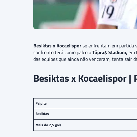
Besiktas x Kocaelispor
se enfrentam em partida v
confronto terá como palco o
Tüpraş Stadium,
em
das equipes que ainda não venceram, tenta sair d
Besiktas x Kocaelispor | 
Palpite
Besiktas
Mais de 2,5 gols