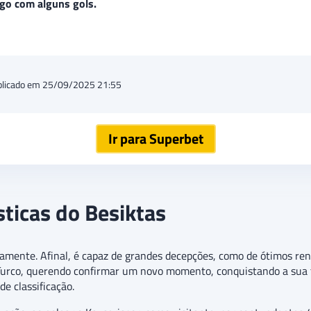
ogo com alguns gols.
blicado em 25/09/2025 21:55
Ir para Superbet
sticas do Besiktas
rtamente. Afinal, é capaz de grandes decepções, como de ótimos r
urco, querendo confirmar um novo momento, conquistando a sua te
de classificação.