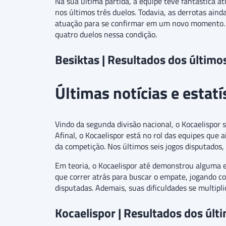
Na sua última partida, a equipe teve fantástica at
nos últimos três duelos. Todavia, as derrotas aind
atuação para se confirmar em um novo momento. 
quatro duelos nessa condição.
Besiktas | Resultados dos último
Últimas notícias e estatí
Vindo da segunda divisão nacional, o Kocaelispor s
Afinal, o Kocaelispor está no rol das equipes qu
da competição. Nos últimos seis jogos disputados,
Em teoria, o Kocaelispor até demonstrou alguma e
que correr atrás para buscar o empate, jogando co
disputadas. Ademais, suas dificuldades se multipli
Kocaelispor | Resultados dos últ