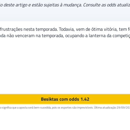
deste artigo e estão sujeitas à mudança. Consulte as odds atualiz
 frustrações nesta temporada. Todavia, vem de ótima vitória, tem 
 ainda não venceram na temporada, ocupando a lanterna da competi
Besiktas com odds 1.42
 significa que a aposta será bem-sucedida, pois os esportes são imprevisíveis. Última atualização
29/09/20