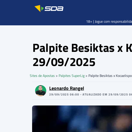
18+ | Jogue com responsabilida
Palpite Besiktas x
29/09/2025
Sites de Apostas
>
Palpites SuperLig
>
Palpite Besiktas x Kocaelis
Leonardo Rangel
29/09/2025 06:00 - ATUALIZADO EM 29/09/2025 0