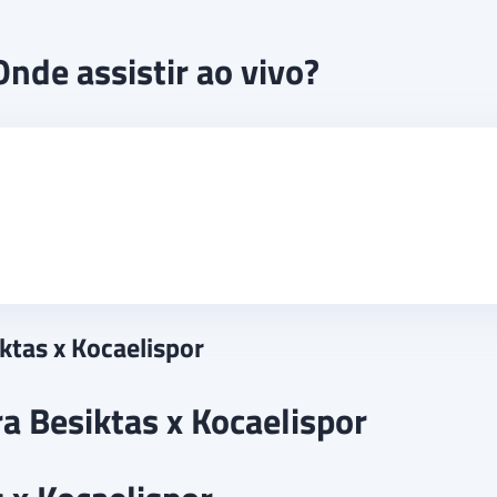
Onde assistir ao vivo?
ktas x Kocaelispor
a Besiktas x Kocaelispor