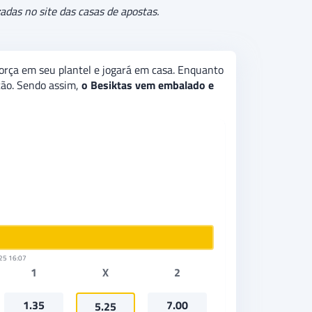
adas no site das casas de apostas.
força em seu plantel e jogará em casa. Enquanto
ção. Sendo assim,
o Besiktas vem embalado e
25 16:07
1
X
2
1.35
7.00
5.25