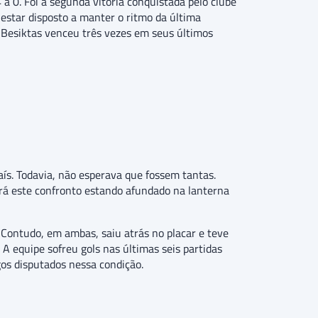
 a 0. Foi a segunda vitória conquistada pelo clube
 estar disposto a manter o ritmo da última
Besiktas venceu três vezes em seus últimos
país. Todavia, não esperava que fossem tantas.
ará este confronto estando afundado na lanterna
 Contudo, em ambas, saiu atrás no placar e teve
A equipe sofreu gols nas últimas seis partidas
gos disputados nessa condição.