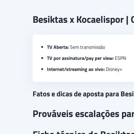
Besiktas x Kocaelispor | 
TV Aberta:
Sem transmissão
TV por assinatura/pay per view:
ESPN
Internet/streaming ao vivo:
Disney+
Fatos e dicas de aposta para Besi
Prováveis escalações par