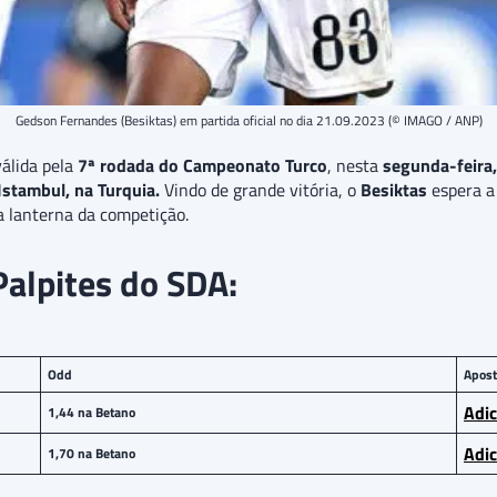
Gedson Fernandes (Besiktas) em partida oficial no dia 21.09.2023 (© IMAGO / ANP)
álida pela
7ª rodada do Campeonato Turco
, nesta
segunda-feira,
Istambul, na Turquia.
Vindo de grande vitória, o
Besiktas
espera a
a lanterna da competição.
Palpites do SDA:
Odd
Apost
Adi
1,44 na Betano
Adi
1,70 na Betano