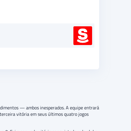
endimentos — ambos inesperados. A equipe entrará
rceira vitória em seus últimos quatro jogos