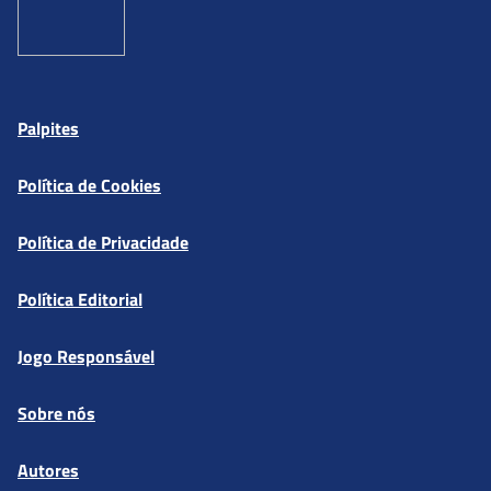
Palpites
Política de Cookies
Política de Privacidade
Política Editorial
Jogo Responsável
Sobre nós
Autores