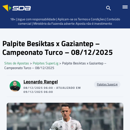
18+ | Jogue com responsabilidade | Aplicam-se os Termos e Condições | Conteúdo
comercial | Ministério da Fazenda adverte: Aposta não é investimento
Palpite Besiktas x Gaziantep –
Campeonato Turco – 08/12/2025
Sites de Apostas
>
Palpites SuperLig
>
Palpite Besiktas x Gaziantep –
Campeonato Turco – 08/12/2025
Leonardo Rangel
Palpites SuperLig
08/12/2025 06:00 - ATUALIZADO EM
09/12/2025 06:00