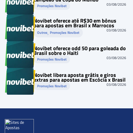
03/08/2026
Promoções Novibet
Novibet oferece até R$30 em bônus
para apostas em Brasil x Marrocos
03/08/2026
, 
Outros
Promoções Novibet
Novibet oferece odd 50 para goleada do
Brasil sobre o Haiti
03/08/2026
Promoções Novibet
Novibet libera aposta grátis e giros
extras para apostas em Escócia x Brasil
03/08/2026
Promoções Novibet