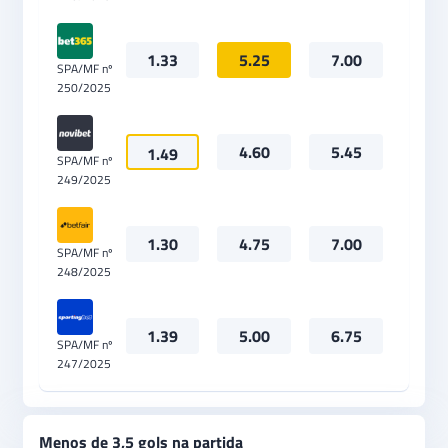
1.33
5.25
7.00
SPA/MF nº
250/2025
4.60
5.45
1.49
SPA/MF nº
249/2025
1.30
4.75
7.00
SPA/MF nº
248/2025
1.39
5.00
6.75
SPA/MF nº
247/2025
Menos de 3,5 gols na partida