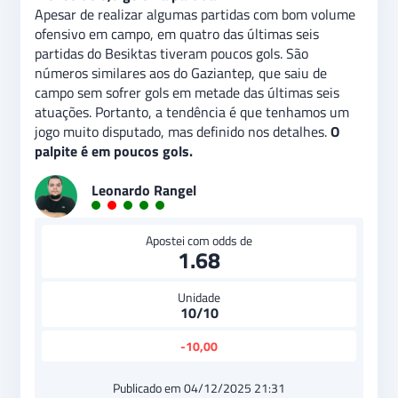
Apesar de realizar algumas partidas com bom volume
ofensivo em campo, em quatro das últimas seis
partidas do Besiktas tiveram poucos gols. São
números similares aos do Gaziantep, que saiu de
campo sem sofrer gols em metade das últimas seis
atuações. Portanto, a tendência é que tenhamos um
jogo muito disputado, mas definido nos detalhes.
O
palpite é em poucos gols.
Leonardo Rangel
Apostei com odds de
1.68
Unidade
10/10
-10,00
Publicado em 04/12/2025 21:31