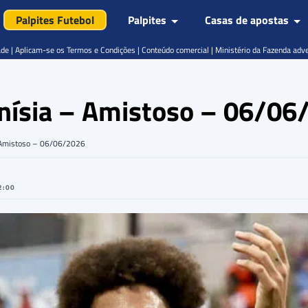
Palpites Futebol
Palpites
Casas de apostas
de | Aplicam-se os Termos e Condições | Conteúdo comercial | Ministério da Fazenda adv
Tunísia – Amistoso – 06/0
 – Amistoso – 06/06/2026
2:00