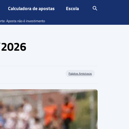
Calculadora de apostas
Escola
erte: Aposta não é investimento
6/2026
Palpites Amistosos