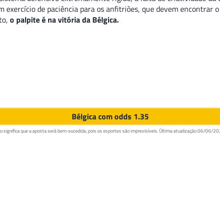
um exercício de paciência para os anfitriões, que devem encontrar 
to,
o palpite é na vitória da Bélgica.
Bélgica com odds 1.35
 significa que a aposta será bem-sucedida, pois os esportes são imprevisíveis. Última atualização
06/06/20