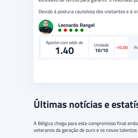
Devido à postura cautelosa dos visitantes e à i
Leonardo Rangel
Apostei com odds de
Unidade
1.40
-10,00
P
10/10
Últimas notícias e estatí
A Bélgica chega para este compromisso final emba
veteranos da geração de ouro e os novos talentos