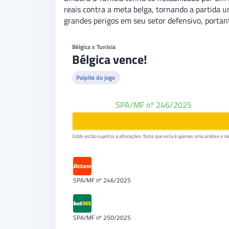
reais contra a meta belga, tornando a partida 
grandes perigos em seu setor defensivo, portan
Bélgica x Tunísia
Bélgica vence!
Palpite do jogo
Betano
SPA/MF nº 246/2025
Odds estão sujeitos a alterações. Note que esta é apenas uma análise e não
SPA/MF nº 246/2025
SPA/MF nº 250/2025