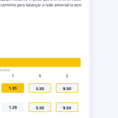
o caminho para balançar a rede adversária sem
26 09:56
1
X
2
1.35
5.50
9.50
1.29
5.50
9.50