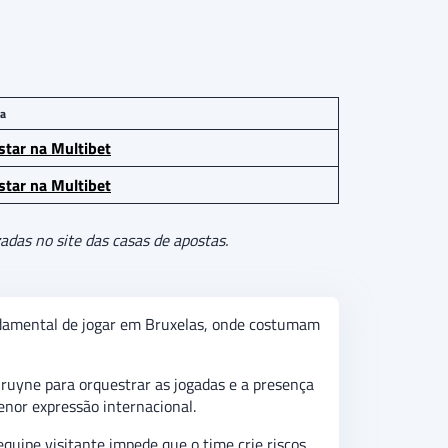
a
tar na Multibet
tar na Multibet
adas no site das casas de apostas.
ndamental de jogar em Bruxelas, onde costumam
ruyne para orquestrar as jogadas e a presença
enor expressão internacional.
quipe visitante impede que o time crie riscos