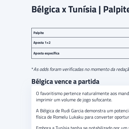
Bélgica x Tunísia | Palpi
Palpite
Aposta 1×2
Aposta específica
*
As odds foram verificadas no momento da redação 
Bélgica vence a partida
O favoritismo pertence naturalmente aos mand
imprimir um volume de jogo sufocante.
A Bélgica de Rudi Garcia demonstra um potencia
física de Romelu Lukaku para converter oportun
Embora a Tunísia tenha se notabilizado por um s