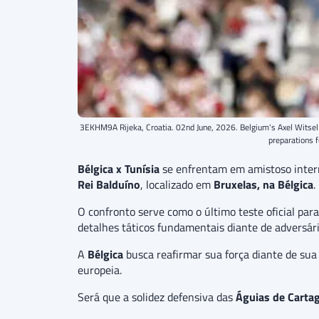
3EKHM9A Rijeka, Croatia. 02nd June, 2026. Belgium's Axel Witsel pi
preparations
Bélgica x Tunísia
se enfrentam em amistoso inter
Rei Balduíno
, localizado em
Bruxelas, na Bélgica
.
O confronto serve como o último teste oficial pa
detalhes táticos fundamentais diante de adversári
A
Bélgica
busca reafirmar sua força diante de sua
europeia.
Será que a solidez defensiva das
Águias de Carta