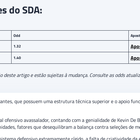
tes do SDA:
Odd
Apost
Apos
1.32
Apos
1.40
deste artigo e estão sujeitas à mudança. Consulte as odds atualiz
antes, que possuem uma estrutura técnica superior e o apoio fu
l ofensivo avassalador, contando com a genialidade de Kevin De B
idades, fatores que desequilibram a balança contra seleções de m
istema defensivo extremamente rígido, a falta de criatividade da e