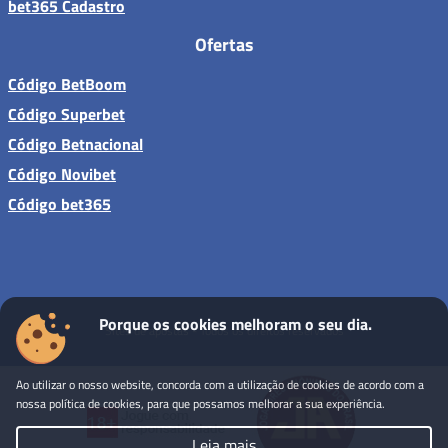
bet365 Cadastro
Ofertas
Código BetBoom
Código Superbet
Código Betnacional
Código Novibet
Código bet365
Porque os cookies melhoram o seu dia.
Sites de apostas - Todos os direitos reservados
Ao utilizar o nosso website, concorda com a utilização de cookies de acordo com a
nossa política de cookies, para que possamos melhorar a sua experiência.
Leia mais