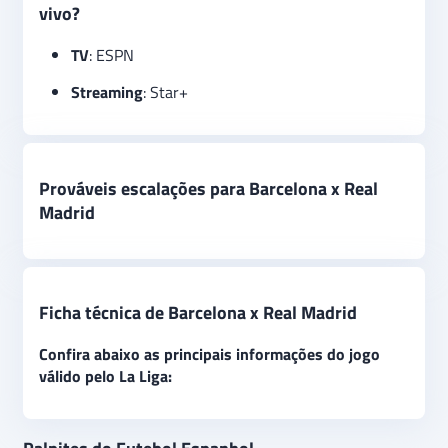
vivo?
TV
: ESPN
Streaming
: Star+
Prováveis escalações para Barcelona x Real
Madrid
Ficha técnica de Barcelona x Real Madrid
Confira abaixo as principais informações do jogo
válido pelo La Liga: