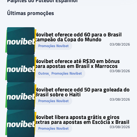
Palpites do Futebol Espanhol
Últimas promoções
Novibet oferece odd 60 para o Brasil
campeão da Copa do Mundo
03/08/2026
Promoções Novibet
Novibet oferece até R$30 em bônus
para apostas em Brasil x Marrocos
03/08/2026
, 
Outros
Promoções Novibet
Novibet oferece odd 50 para goleada do
Brasil sobre o Haiti
03/08/2026
Promoções Novibet
Novibet libera aposta grátis e giros
extras para apostas em Escócia x Brasil
03/08/2026
Promoções Novibet