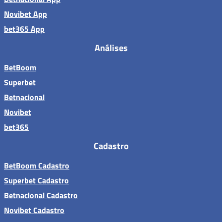
Novibet App
bet365 App
Análises
BetBoom
Superbet
Betnacional
Novibet
bet365
Cadastro
BetBoom Cadastro
Superbet Cadastro
Betnacional Cadastro
Novibet Cadastro