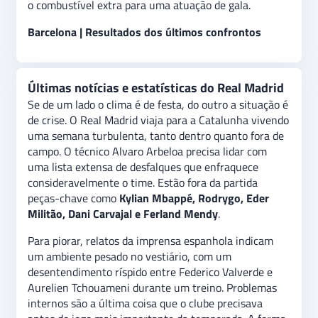
o combustível extra para uma atuação de gala.
Barcelona | Resultados dos últimos confrontos
Últimas notícias e estatísticas do Real Madrid
Se de um lado o clima é de festa, do outro a situação é
de crise. O Real Madrid viaja para a Catalunha vivendo
uma semana turbulenta, tanto dentro quanto fora de
campo. O técnico Alvaro Arbeloa precisa lidar com
uma lista extensa de desfalques que enfraquece
consideravelmente o time. Estão fora da partida
peças-chave como
Kylian Mbappé, Rodrygo, Eder
Militão, Dani Carvajal e Ferland Mendy
.
Para piorar, relatos da imprensa espanhola indicam
um ambiente pesado no vestiário, com um
desentendimento ríspido entre Federico Valverde e
Aurelien Tchouameni durante um treino. Problemas
internos são a última coisa que o clube precisava