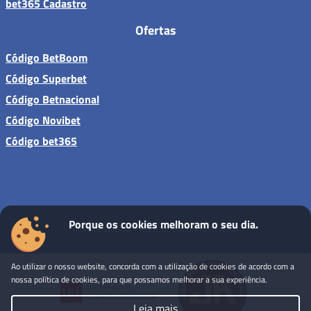
bet365 Cadastro
Ofertas
Código BetBoom
Código Superbet
Código Betnacional
Código Novibet
Código bet365
Porque os cookies melhoram o seu dia.
Sites de apostas - Todos os direitos reservados
Ao utilizar o nosso website, concorda com a utilização de cookies de acordo com a
nossa política de cookies, para que possamos melhorar a sua experiência.
Leia mais