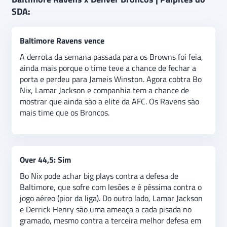
semana 9 da temporada 2024/25 da NFL em
SDA:
Baltimore. Os Ravens são favoritos e o palpite é que
eles vencem e que teremos mais de 44,5 pontos no
Baltimore Ravens vence
jogo (over 44,5) dos dois times da AFC.
A derrota da semana passada para os Browns foi feia,
ainda mais porque o time teve a chance de fechar a
porta e perdeu para Jameis Winston. Agora cobtra Bo
Nix, Lamar Jackson e companhia tem a chance de
mostrar que ainda são a elite da AFC. Os Ravens são
mais time que os Broncos.
Over 44,5: Sim
Bo Nix pode achar big plays contra a defesa de
Baltimore, que sofre com lesões e é péssima contra o
jogo aéreo (pior da liga). Do outro lado, Lamar Jackson
e Derrick Henry são uma ameaça a cada pisada no
gramado, mesmo contra a terceira melhor defesa em