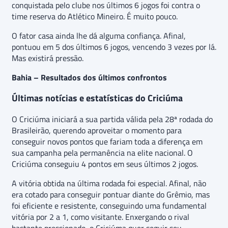
conquistada pelo clube nos últimos 6 jogos foi contra o
time reserva do Atlético Mineiro. É muito pouco.
O fator casa ainda lhe dá alguma confiança. Afinal,
pontuou em 5 dos últimos 6 jogos, vencendo 3 vezes por lá.
Mas existirá pressão.
Bahia – Resultados dos últimos confrontos
Últimas notícias e estatísticas do Criciúma
O Criciúma iniciará a sua partida válida pela 28ª rodada do
Brasileirão, querendo aproveitar o momento para
conseguir novos pontos que fariam toda a diferença em
sua campanha pela permanência na elite nacional. O
Criciúma conseguiu 4 pontos em seus últimos 2 jogos.
A vitória obtida na última rodada foi especial. Afinal, não
era cotado para conseguir pontuar diante do Grêmio, mas
foi eficiente e resistente, conseguindo uma fundamental
vitória por 2 a 1, como visitante. Enxergando o rival