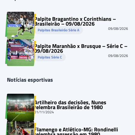
Palpite Bragantino x Corinthians –
Brasileirão – 09/08/2026
09/08/2026
Palpites Brasileirão Série A
Palpite Maranhão x Brusque – Série C –
09/08/2026
09/08/2026
Palpites Série C
Notícias esportivas
Artilheiro das decisões, Nunes
relembra Brasileirão de 1980
01/11/2024
Flamengo e Atlético-MG: Rondinelli
relembra agressão em 1980