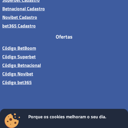
Betnacional Cadastro
Novibet Cadastro
bet365 Cadastro
Ofertas
Código BetBoom
Código Superbet
Código Betnacional
Código Novibet
Código bet365
Porque os cookies melhoram o seu dia.
Sites de apostas - Todos os direitos reservados