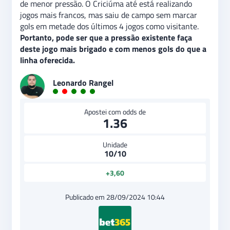
de menor pressão. O Criciúma até está realizando
jogos mais francos, mas saiu de campo sem marcar
gols em metade dos últimos 4 jogos como visitante.
Portanto, pode ser que a pressão existente faça
deste jogo mais brigado e com menos gols do que a
linha oferecida.
Leonardo Rangel
Apostei com odds de
1.36
Unidade
10/10
+3,60
Publicado em 28/09/2024 10:44