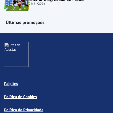
01/11/2024
Últimas promoções
Palpites
Política de Cookies
Política de Privacidade