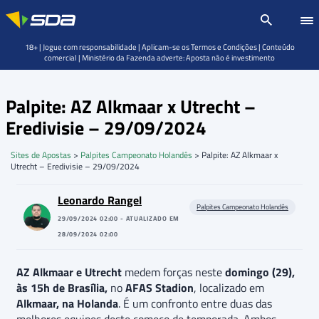
18+ | Jogue com responsabilidade | Aplicam-se os Termos e Condições | Conteúdo
comercial | Ministério da Fazenda adverte: Aposta não é investimento
Palpite: AZ Alkmaar x Utrecht –
Eredivisie – 29/09/2024
Sites de Apostas
>
Palpites Campeonato Holandês
>
Palpite: AZ Alkmaar x
Utrecht – Eredivisie – 29/09/2024
Leonardo Rangel
Palpites Campeonato Holandês
29/09/2024 02:00 - ATUALIZADO EM
28/09/2024 02:00
AZ Alkmaar e Utrecht
medem forças neste
domingo (29),
às 15h de Brasília,
no
AFAS Stadion
, localizado em
Alkmaar, na Holanda
. É um confronto entre duas das