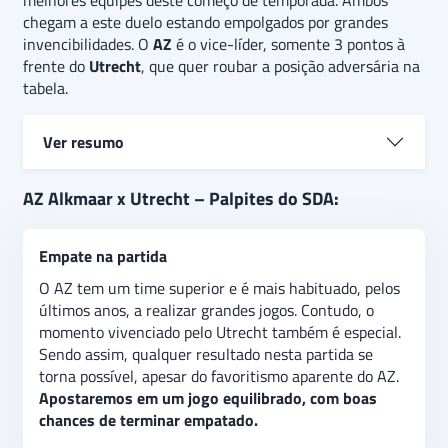
melhores equipes deste começo de temporada. Ambos
chegam a este duelo estando empolgados por grandes
invencibilidades. O
AZ
é o vice-líder, somente 3 pontos à
frente do
Utrecht
, que quer roubar a posição adversária na
tabela.
Ver resumo
AZ Alkmaar e Utrecht se enfrentam pela 7ª rodada
AZ Alkmaar x Utrecht – Palpites do SDA:
da Eredivisie 24/25. O AZ se manteve invicto em
seus últimos 6 jogos, vencendo por 5 vezes neste
Empate na partida
trecho. Enquanto o Utrecht vem de 4 vitórias
seguidas.
O palpite é
de empate, apostando em um
O AZ tem um time superior e é mais habituado, pelos
duelo bastante equilibrado. Além disso, há a
últimos anos, a realizar grandes jogos. Contudo, o
expectativa de que a partida tenha pelo menos dois
momento vivenciado pelo Utrecht também é especial.
gols, indicando uma aposta de “acima de 1,5 gols” no
Sendo assim, qualquer resultado nesta partida se
jogo.
torna possível, apesar do favoritismo aparente do AZ.
Apostaremos em um jogo equilibrado, com boas
chances de terminar empatado.